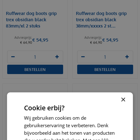
Ruffwear dog boots grip
Ruffwear dog boots grip
trex obsidian black
trex obsidian black
83mm/xl 2 stuks
38mm/xxxxs 2 st…
€
54
,
95
€
54
,
95
€
64
,
90
€
64
,
90
BESTELLEN
BESTELLEN
×
Cookie erbij?
Wij gebruiken cookies om de
gebruikerservaring te verbeteren. Denk
bijvoorbeeld aan het tonen van producten