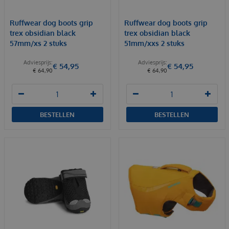
Ruffwear dog boots grip
Ruffwear dog boots grip
trex obsidian black
trex obsidian black
57mm/xs 2 stuks
51mm/xxs 2 stuks
€
54
,
95
€
54
,
95
€
64
,
90
€
64
,
90
BESTELLEN
BESTELLEN