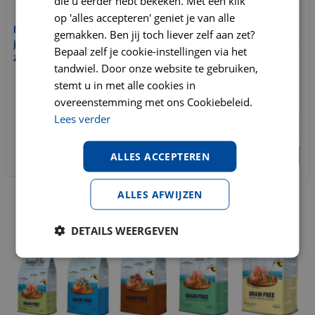
die u eerder hebt bekeken. Met een klik
op 'alles accepteren' geniet je van alle
Ruffwear float coat life
Ruffwear float coat life
gemakken. Ben jij toch liever zelf aan zet?
jacket red sumac xx-small
jacket wave orange x-large
Bepaal zelf je cookie-instellingen via het
zwemvest
zwemvest
tandwiel. Door onze website te gebruiken,
stemt u in met alle cookies in
€
99
,
95
€
99
,
95
€
125
,
90
€
125
,
90
overeenstemming met ons Cookiebeleid.
Lees verder
ALLES ACCEPTEREN
BESTELLEN
BESTELLEN
ALLES AFWIJZEN
DETAILS WEERGEVEN