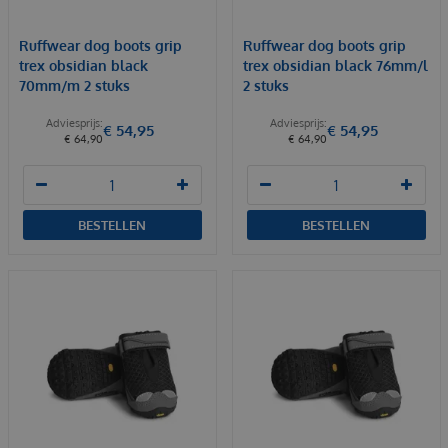
Ruffwear dog boots grip
Ruffwear dog boots grip
trex obsidian black
trex obsidian black 76mm/l
70mm/m 2 stuks
2 stuks
€
54
,
95
€
54
,
95
€
64
,
90
€
64
,
90
BESTELLEN
BESTELLEN