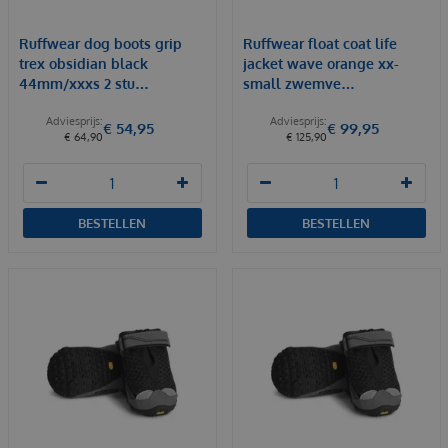
Ruffwear dog boots grip
Ruffwear float coat life
trex obsidian black
jacket wave orange xx-
44mm/xxxs 2 stu…
small zwemve…
€
54
,
95
€
99
,
95
€
64
,
90
€
125
,
90
BESTELLEN
BESTELLEN