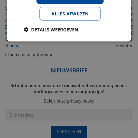
Maandag
08:30 - 18:00
ALLES AFWIJZEN
Dinsdag
08:30 - 18:00
Woensdag
08:30 - 18:00
Donderdag
08:30 - 18:00
DETAILS WEERGEVEN
Vrijdag
08:30 - 18:00
Zaterdag
Gesloten
Zondag
Gesloten
Toon contactinformatie
NIEUWSBRIEF
Schrijf u hier in voor onze nieuwsbrief en ontvang acties,
kortingscodes en verzorgingstips!
Bekijk onze
privacy policy