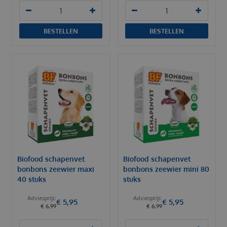
BESTELLEN
BESTELLEN
Biofood schapenvet
Biofood schapenvet
bonbons zeewier maxi
bonbons zeewier mini 80
40 stuks
stuks
€
5
,
95
€
5
,
95
€
6
,
99
€
6
,
99