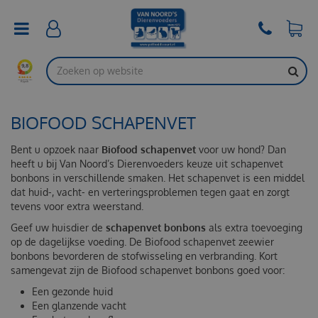
G
a
n
a
a
r
c
o
BIOFOOD SCHAPENVET
n
t
e
Bent u opzoek naar
Biofood schapenvet
voor uw hond? Dan
n
heeft u bij Van Noord’s Dierenvoeders keuze uit schapenvet
t
bonbons in verschillende smaken. Het schapenvet is een middel
dat huid-, vacht- en verteringsproblemen tegen gaat en zorgt
tevens voor extra weerstand.
Geef uw huisdier de
schapenvet bonbons
als extra toevoeging
op de dagelijkse voeding. De Biofood schapenvet zeewier
bonbons bevorderen de stofwisseling en verbranding. Kort
samengevat zijn de Biofood schapenvet bonbons goed voor:
Een gezonde huid
Een glanzende vacht