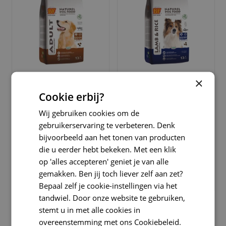
×
Biofood adult krokant 12,5
Biofood lam&rijst 12,5 kg
kg Hondenvoer
Hondenvoer
Cookie erbij?
Wij gebruiken cookies om de
€
46
,
50
€
47
,
50
vanaf 2 stuks
vanaf 2 stuks
gebruikerservaring te verbeteren. Denk
€
49
,
00
€
49
,
00
Per stuk
Per stuk
bijvoorbeeld aan het tonen van producten
die u eerder hebt bekeken. Met een klik
op 'alles accepteren' geniet je van alle
gemakken. Ben jij toch liever zelf aan zet?
BESTELLEN
BESTELLEN
Bepaal zelf je cookie-instellingen via het
tandwiel. Door onze website te gebruiken,
stemt u in met alle cookies in
overeenstemming met ons Cookiebeleid.