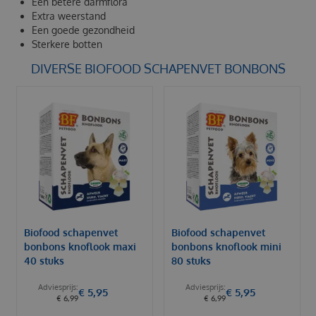
Een betere darmflora
Extra weerstand
Een goede gezondheid
Sterkere botten
DIVERSE BIOFOOD SCHAPENVET BONBONS
Biofood schapenvet
Biofood schapenvet
bonbons knoflook maxi
bonbons knoflook mini
40 stuks
80 stuks
€
5
,
95
€
5
,
95
€
6
,
99
€
6
,
99