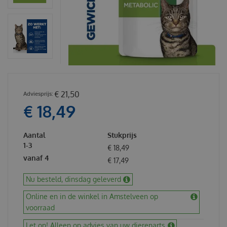
€
21
,
50
€
18
,
49
Aantal
Stukprijs
1-3
€
18
,
49
vanaf 4
€
17
,
49
Nu besteld, dinsdag geleverd
Online en in de winkel in Amstelveen op
voorraad
Let op! Alleen op advies van uw dierenarts