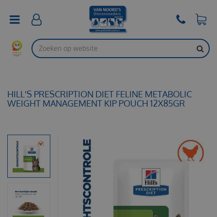
G
a
n
a
a
r
c
o
n
t
HILL'S PRESCRIPTION DIET FELINE METABOLIC
e
WEIGHT MANAGEMENT KIP POUCH 12X85GR
n
t