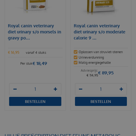
Royal canin veterinary
Royal canin veterinary
diet urinary s/o morsels in
diet urinary s/o moderate
gravy po…
calorie 9 …
Oplossen van struviet-stenen
€
16
,
95
vanaf 4 stuks
Urineverdunning
€
18
,
49
Matig energiegehalte
Per stuk
€
89
,
95
€
114
,
95
BESTELLEN
BESTELLEN
HILL'S PRESCRIPTION DIET FELINE METABOLIC