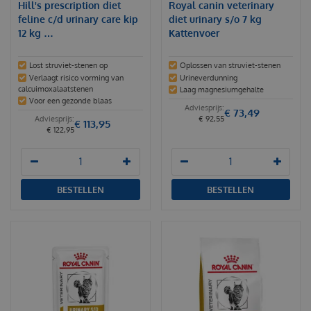
Hill's prescription diet
Royal canin veterinary
feline c/d urinary care kip
diet urinary s/o 7 kg
12 kg …
Kattenvoer
Lost struviet-stenen op
Oplossen van struviet-stenen
Verlaagt risico vorming van
Urineverdunning
calcuimoxalaatstenen
Laag magnesiumgehalte
Voor een gezonde blaas
€
73
,
49
€
92
,
55
€
113
,
95
€
122
,
95
BESTELLEN
BESTELLEN