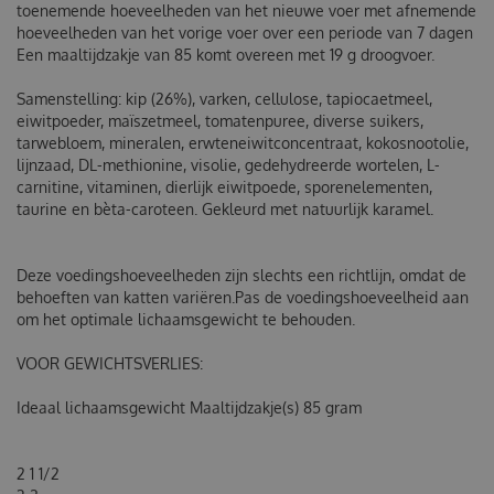
toenemende hoeveelheden van het nieuwe voer met afnemende
hoeveelheden van het vorige voer over een periode van 7 dagen
Een maaltijdzakje van 85 komt overeen met 19 g droogvoer.
Samenstelling: kip (26%), varken, cellulose, tapiocaetmeel,
eiwitpoeder, maïszetmeel, tomatenpuree, diverse suikers,
tarwebloem, mineralen, erwteneiwitconcentraat, kokosnootolie,
lijnzaad, DL-methionine, visolie, gedehydreerde wortelen, L-
carnitine, vitaminen, dierlijk eiwitpoede, sporenelementen,
taurine en bèta-caroteen. Gekleurd met natuurlijk karamel.
Deze voedingshoeveelheden zijn slechts een richtlijn, omdat de
behoeften van katten variëren.Pas de voedingshoeveelheid aan
om het optimale lichaamsgewicht te behouden.
VOOR GEWICHTSVERLIES:
Ideaal lichaamsgewicht Maaltijdzakje(s) 85 gram
2 1 1/2