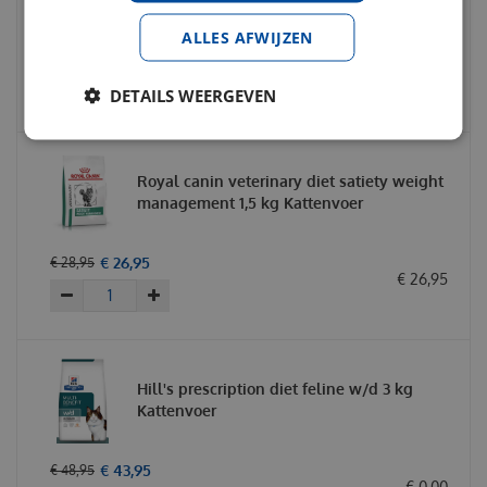
ALLES AFWIJZEN
€
26
,
95
€
30
,
49
€
26
,
95
DETAILS WEERGEVEN
Royal canin veterinary diet satiety weight
management 1,5 kg Kattenvoer
€
26
,
95
€
28
,
95
€
26
,
95
Hill's prescription diet feline w/d 3 kg
Kattenvoer
€
43
,
95
€
48
,
95
€
0
,
00