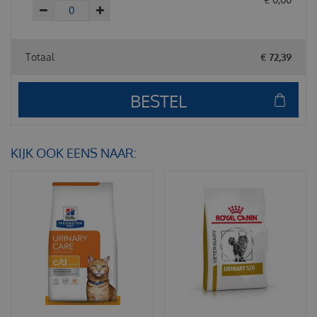
Totaal
€
72
,
39
KIJK OOK EENS NAAR: