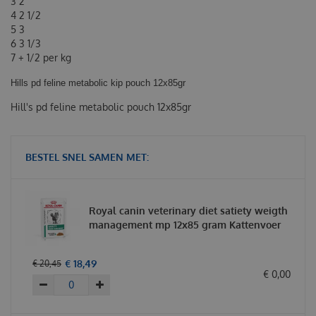
3 2
4 2 1/2
5 3
6 3 1/3
7 + 1/2 per kg
Hills pd feline metabolic kip pouch 12x85gr
Hill's pd feline metabolic pouch 12x85gr
BESTEL SNEL SAMEN MET:
Royal canin veterinary diet satiety weigth
management mp 12x85 gram Kattenvoer
€
18
,
49
€
20
,
45
€
0
,
00