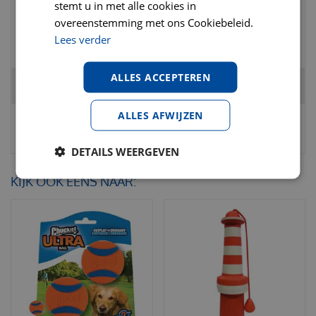
stemt u in met alle cookies in
€
9
,
95
€
12
,
49
overeenstemming met ons Cookiebeleid.
€
0
,
00
Lees verder
ALLES ACCEPTEREN
Totaal
€
8
,
95
ALLES AFWIJZEN
DETAILS WEERGEVEN
KIJK OOK EENS NAAR: