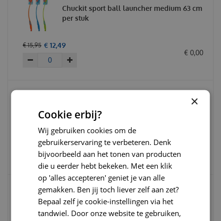
Chuckit sport ball launcher medium 63 cm
per stuk
€
12
,
49
€
15
,
95
€
0
,
00
×
Chuckit pro long range ball launcher
Cookie erbij?
medium 63 cm
Wij gebruiken cookies om de
€
20
,
49
€
23
,
95
gebruikerservaring te verbeteren. Denk
€
0
,
00
bijvoorbeeld aan het tonen van producten
die u eerder hebt bekeken. Met een klik
op 'alles accepteren' geniet je van alle
gemakken. Ben jij toch liever zelf aan zet?
Bepaal zelf je cookie-instellingen via het
Chuckit ultra ball medium 2-pack
tandwiel. Door onze website te gebruiken,