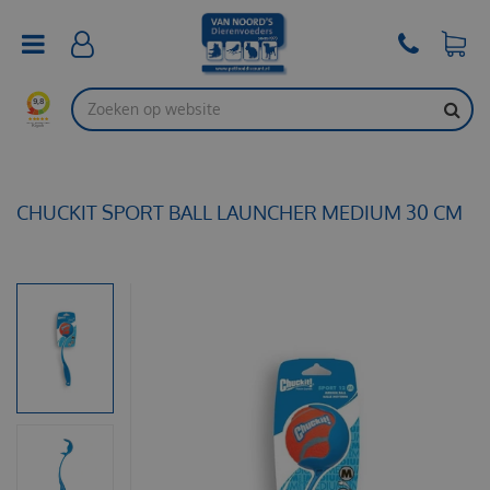
G
a
n
a
a
r
c
o
n
t
CHUCKIT SPORT BALL LAUNCHER MEDIUM 30 CM
e
n
t