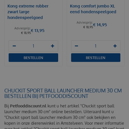
Kong extreme rubber
Kong comfort jumbo XL
zwart large
eend hondenspeelgoed
hondenspeelgoed
€
14
,
95
€
18
,
95
€
13
,
95
€
18
,
95
BESTELLEN
BESTELLEN
CHUCKIT SPORT BALL LAUNCHER MEDIUM 30 CM
BESTELLEN BIJ PETFOODDISCOUNT
Bij
Petfooddiscount.nl
kunt u het artikel "Chuckit sport ball
launcher medium 30 cm" online bestellen. Uiteraard kunt u
"Chuckit sport ball launcher medium 30 cm" ook bekijken en
kopen in onze dierenwinkel in Amstelveen. Voor meer informatie
over het artikel "Chuckit sport ball launcher medium 30 cm" kunt