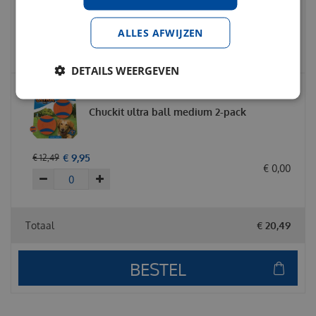
€
12
,
49
€
15
,
95
ALLES AFWIJZEN
€
0
,
00
DETAILS WEERGEVEN
Chuckit ultra ball medium 2-pack
€
9
,
95
€
12
,
49
€
0
,
00
Totaal
€
20
,
49