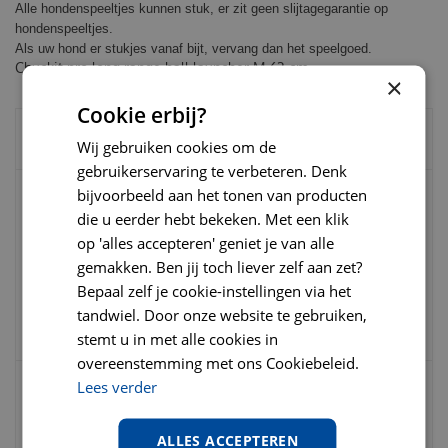
Alle hondenspeeltjes kunnen stuk, er zit geen slijtagegarantie op
hondenspeeltjes.
Als uw hond er stukjes vanaf bijt, vervang dan het speelgoed.
Chuckit pro long range ball launcher M 63 cm
×
Cookie erbij?
BESTEL SNEL SAMEN MET:
Wij gebruiken cookies om de
gebruikerservaring te verbeteren. Denk
bijvoorbeeld aan het tonen van producten
die u eerder hebt bekeken. Met een klik
Chuckit sport ball launcher medium 30 cm
op 'alles accepteren' geniet je van alle
gemakken. Ben jij toch liever zelf aan zet?
Bepaal zelf je cookie-instellingen via het
€
8
,
95
€
9
,
95
€
0
,
00
tandwiel. Door onze website te gebruiken,
stemt u in met alle cookies in
overeenstemming met ons Cookiebeleid.
Lees verder
Chuckit sport ball launcher medium 63 cm
per stuk
ALLES ACCEPTEREN