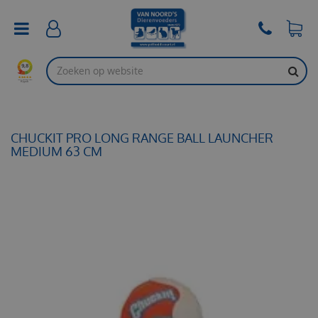
G
a
n
a
a
r
c
o
n
t
CHUCKIT PRO LONG RANGE BALL LAUNCHER
e
MEDIUM 63 CM
n
t