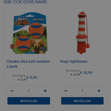
KIJK OOK EENS NAAR:
Chuckit ultra ball medium
Rogz lighthouse
2-pack
€
22
,
95
€
24
,
95
€
9
,
95
€
12
,
49
BESTELLEN
BESTELLEN