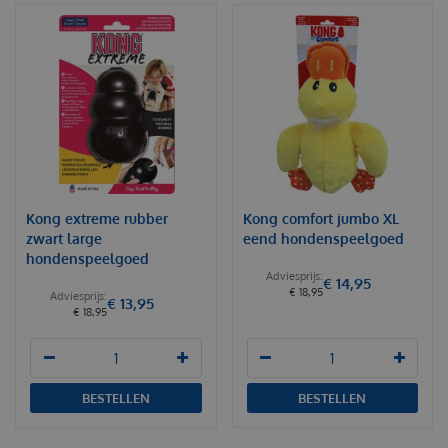
Kong extreme rubber
Kong comfort jumbo XL
zwart large
eend hondenspeelgoed
hondenspeelgoed
€
14
,
95
€
18
,
95
€
13
,
95
€
18
,
95
BESTELLEN
BESTELLEN