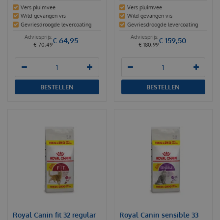
Vers pluimvee
Vers pluimvee
Wild gevangen vis
Wild gevangen vis
Gevriesdroogde levercoating
Gevriesdroogde levercoating
€
64
,
95
€
159
,
50
€
70
,
49
€
180
,
99
BESTELLEN
BESTELLEN
Royal Canin fit 32 regular
Royal Canin sensible 33