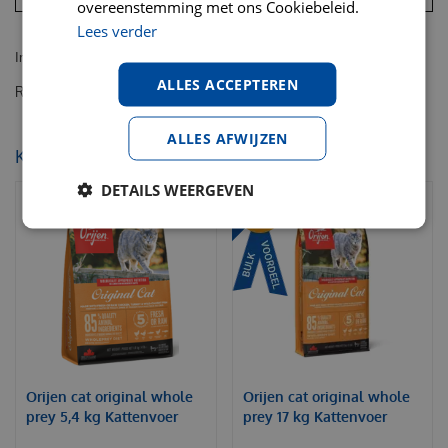
overeenstemming met ons Cookiebeleid.
Lees verder
Inhoud: 10 kg
ALLES ACCEPTEREN
Royal Canin sterilised 37 regular 10 kg
ALLES AFWIJZEN
KIJK OOK EENS NAAR:
DETAILS WEERGEVEN
Orijen cat original whole
Orijen cat original whole
prey 5,4 kg Kattenvoer
prey 17 kg Kattenvoer