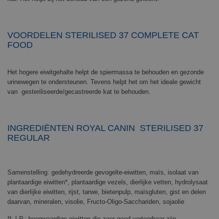
VOORDELEN STERILISED 37 COMPLETE CAT
FOOD
Het hogere eiwitgehalte helpt de spiermassa te behouden en gezonde
urinewegen te ondersteunen. Tevens helpt het om het ideale gewicht
van gesteriliseerde/gecastreerde kat te behouden.
INGREDIËNTEN ROYAL CANIN STERILISED 37
REGULAR
Samenstelling: gedehydreerde gevogelte-eiwitten, maïs, isolaat van
plantaardige eiwitten*, plantaardige vezels, dierlijke vetten, hydrolysaat
van dierlijke eiwitten, rijst, tarwe, bietenpulp, maïsgluten, gist en delen
daarvan, mineralen, visolie, Fructo-Oligo-Sacchariden, sojaolie
*L.I.P.: hoogwaardige eiwitten die zeer goed verteerbaar zijn