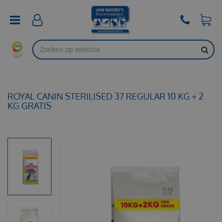
G
a
n
a
a
r
c
o
n
t
ROYAL CANIN STERILISED 37 REGULAR 10 KG + 2
e
KG GRATIS
n
t