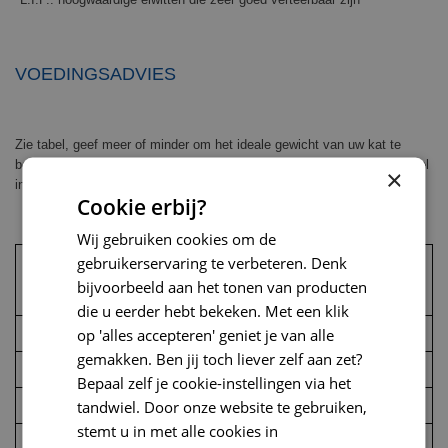
VOEDINGSADVIES
Zie tabel, geef meer of minder om het ideale gewicht van uw kat te
behouden. Raadpleeg bij twijfel de deskundige verkopers in onze winkel
×
in Amstelveen. Vers water moet dagelijks ter beschikking staan.
Cookie erbij?
Wij gebruiken cookies om de
Normaal actief
Weinig actief
gebruikerservaring te verbeteren. Denk
Gewicht van de kat (kg)
bijvoorbeeld aan het tonen van producten
Gram/dag
Gram/dag
die u eerder hebt bekeken. Met een klik
3
47
37
op 'alles accepteren' geniet je van alle
gemakken. Ben jij toch liever zelf aan zet?
4
57
46
Bepaal zelf je cookie-instellingen via het
5
67
54
tandwiel. Door onze website te gebruiken,
stemt u in met alle cookies in
6
76
61