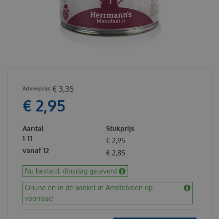
€
3
,
35
€
2
,
95
Aantal
Stukprijs
1-11
€
2
,
95
vanaf 12
€
2
,
85
Nu besteld, dinsdag geleverd
Online en in de winkel in Amstelveen op
voorraad