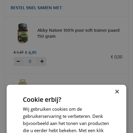
BESTEL SNEL SAMEN MET:
Abby Nature 100% puur soft trainer paard
150 gram
€
6
,
95
€
7
,
49
€
0
,
00
Becopets beco bag geurloos 120 stuks
×
(8x15) Poepzakjes
Cookie erbij?
Wij gebruiken cookies om de
€
6
,
95
€
7
,
95
€
0
,
00
gebruikerservaring te verbeteren. Denk
bijvoorbeeld aan het tonen van producten
die u eerder hebt bekeken. Met een klik