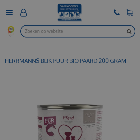
G
a
n
a
a
r
c
o
n
t
HERRMANNS BLIK PUUR BIO PAARD 200 GRAM
e
n
t