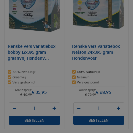
Renske vers variatiebox
Renske vers variatiebox
bobby 12x395 gram
Nelson 24x395 gram
graanvrij Hondenv…
Hondenvoer
100% Natuurlijk
100% Natuurlijk
Graanvrij
Graanvrij
Vers gestoomd
Vers gestoomd
€
35
,
95
€
68
,
95
€
40
,
99
€
79
,
99
BESTELLEN
BESTELLEN