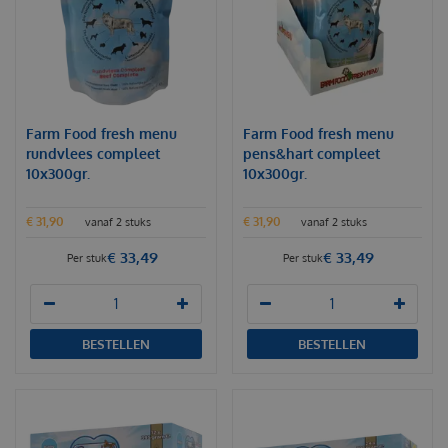
Farm Food fresh menu
Farm Food fresh menu
rundvlees compleet
pens&hart compleet
10x300gr.
10x300gr.
€
31
,
90
€
31
,
90
vanaf 2 stuks
vanaf 2 stuks
€
33
,
49
€
33
,
49
Per stuk
Per stuk
BESTELLEN
BESTELLEN