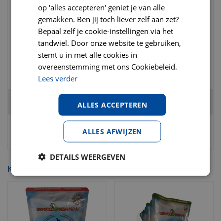
op 'alles accepteren' geniet je van alle
Dr.Clauder hond blik sensible puur paard
gemakken. Ben jij toch liever zelf aan zet?
400 gram
Bepaal zelf je cookie-instellingen via het
tandwiel. Door onze website te gebruiken,
stemt u in met alle cookies in
€
4
,
69
€
4
,
89
€
0
,
00
overeenstemming met ons Cookiebeleid.
Lees verder
Totaal
€
2
,
95
ALLES ACCEPTEREN
ALLES AFWIJZEN
DETAILS WEERGEVEN
KIJK OOK EENS NAAR: