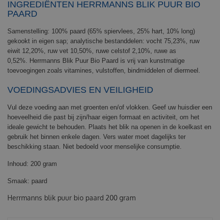
INGREDIËNTEN
HERRMANNS BLIK PUUR BIO
PAARD
Samenstelling:
100% paard (65% spiervlees, 25% hart, 10% long)
gekookt in eigen sap
; analytische bestanddelen: vocht 75,23%, ruw
eiwit 12,20%, ruw vet 10,50%, ruwe celstof 2,10%, ruwe as
0,52%.
Herrmanns Blik Puur Bio Paard is v
rij van kunstmatige
toevoegingen zoals vitamines, vulstoffen, bindmiddelen of diermeel.
VOEDINGSADVIES EN VEILIGHEID
Vul deze voeding aan met groenten en/of vlokken. Geef uw huisdier een
hoeveelheid die past bij zijn/haar eigen formaat en activiteit, om het
ideale gewicht te behouden. Plaats het blik na openen in de koelkast en
gebruik het binnen enkele dagen. Vers water moet dagelijks ter
beschikking staan. Niet bedoeld voor menselijke consumptie.
Inhoud: 200 gram
Smaak:
paard
Herrmanns blik puur bio paard 200 gram