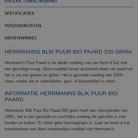
PRODUCTOMSCHRIJVING
SPECIFICATIES
VERZENDKOSTEN
DIERENWINKEL
HERRMANNS BLIK PUUR BIO PAARD 200 GRAM
Herrmann’s Pu
ur
P
aard is de ideale voeding voor uw hond of kat met
een gevoelige maag. Deze maaltijd bevat uitsluitend vlees van paard en
het is vrij van granen en gluten. Het is gezonde voeding met 100%
vlees zonder dat er vulmiddelen, geur- of kleurstoffen in zitten.
INFORMATIE HERRMANNS BLIK PUUR BIO
PAARD
Herrmanns Blik Puur Bio Paard 200 gram heeft een v
leesgehalte van
100%
, het is een g
ezonde en vochtrijke voeding
die g
eschikt
is
voor
honden en katten
. Er zitten g
een toevoegingen
in.
Laat uw hond of kat
kennismaken met deze overheerlijke maaltijd van Herrmann’s.