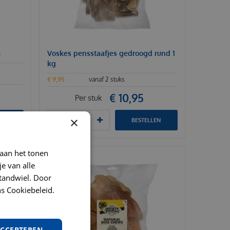
m
Voskes pensstaafjes gedroogd rund 1
kg
€
9
,
95
vanaf 2 stuks
€
10
,
95
Per stuk
×
LEN
BESTELLEN
 aan het tonen
je van alle
t tandwiel. Door
s Cookiebeleid.
ACCEPTEREN