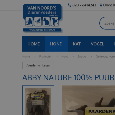
Ga
020 - 6414243
Oude K
naar
content
HOME
HOND
KAT
VOGEL
Home
>
Producten
>
Hond
>
Snacks
>
Gedroogd vlee
Verder winkelen
ABBY NATURE 100% PUU