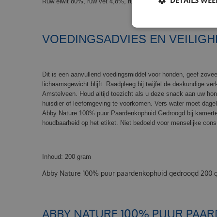
Ruw eiwit 80%, ruw vet 4,8%, ruwe as 14,5%
VOEDINGSADVIES EN VEILIGH
Dit is een aanvullend voedingsmiddel voor honden, geef zoveel
lichaamsgewicht blijft. Raadpleeg bij twijfel de deskundige ver
Amstelveen. Houd altijd toezicht als u deze snack aan uw ho
huisdier of leefomgeving te voorkomen. Vers water moet dagel
Abby Nature 100% puur Paardenkophuid Gedroogd bij kamertem
houdbaarheid op het etiket. Niet bedoeld voor menselijke con
Inhoud: 200 gram
Abby Nature 100% puur paardenkophuid gedroogd 200 g
ABBY NATURE 100% PUUR PAAR