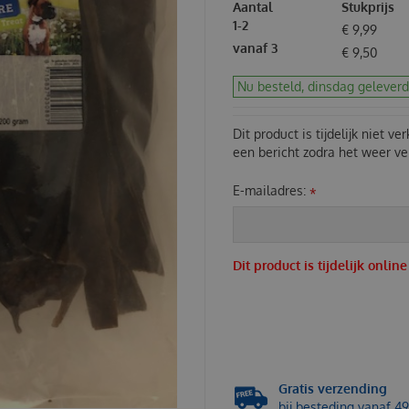
Aantal
Stukprijs
1-2
€
9
,
99
vanaf 3
€
9
,
50
Nu besteld, dinsdag geleverd
Dit product is tijdelijk niet v
een bericht zodra het weer ver
E-mailadres:
*
Dit product is tijdelijk onlin
Gratis verzending
bij besteding vanaf 49