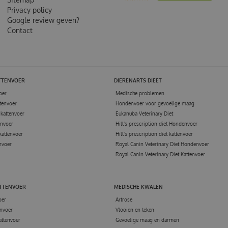
Privacy policy
Google review geven?
Contact
TTENVOER
DIERENARTS DIEET
oer
Medische problemen
tenvoer
Hondenvoer voor gevoelige maag
kattenvoer
Eukanuba Veterinary Diet
envoer
Hill's prescription diet Hondenvoer
kattenvoer
Hill's prescription diet kattenvoer
nvoer
Royal Canin Veterinary Diet Hondenvoer
Royal Canin Veterinary Diet Kattenvoer
ATTENVOER
MEDISCHE KWALEN
oer
Artrose
nvoer
Vlooien en teken
attenvoer
Gevoelige maag en darmen