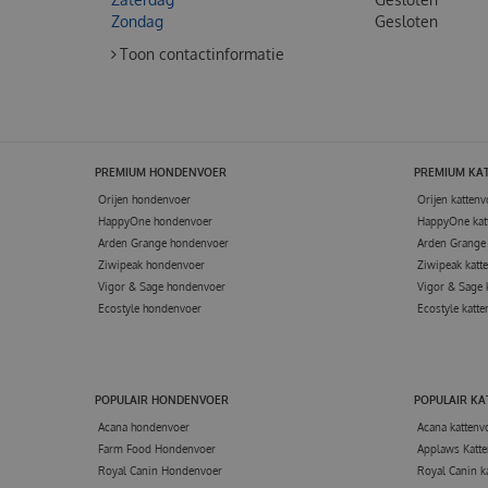
Zondag
Gesloten
Toon contactinformatie
PREMIUM HONDENVOER
PREMIUM KA
Orijen hondenvoer
Orijen kattenv
HappyOne hondenvoer
HappyOne kat
Arden Grange hondenvoer
Arden Grange 
Ziwipeak hondenvoer
Ziwipeak katt
Vigor & Sage hondenvoer
Vigor & Sage 
Ecostyle hondenvoer
Ecostyle katte
POPULAIR HONDENVOER
POPULAIR K
Acana hondenvoer
Acana kattenv
Farm Food Hondenvoer
Applaws Katte
Royal Canin Hondenvoer
Royal Canin k