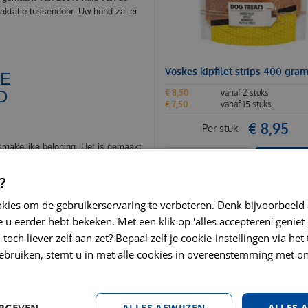
raktatie tussendoor. Uw hond zal er
Voskes kipfilet strips 400 gra
RE
GD
€
8
,
50
vanaf 2 stuks
€
7
,
50
vanaf 15 stuks
€
8
,
95
Per stuk
smakelijke beloning. Het is gemaakt
enste toevoegingen. Deze snack
BESTEL
lijft. Door op een stuk
?
ebit schoon.
okies om de gebruikerservaring te verbeteren. Denk bijvoorbeeld
 u eerder hebt bekeken. Met een klik op 'alles accepteren' geniet 
toch liever zelf aan zet? Bepaal zelf je cookie-instellingen via he
 ABBY NATURE
ebruiken, stemt u in met alle cookies in overeenstemming met on
ERGEVEN
ALLES AFWIJZEN
ALLES 