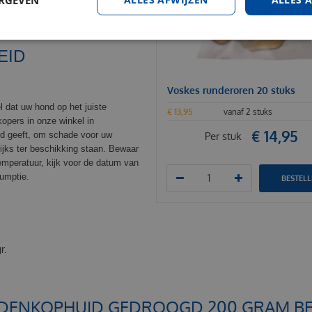
EID
Voskes runderoren 20 stuks
 dat uw hond op het juiste
€
13
,
95
vanaf 2 stuks
kopers in onze winkel in
€
14
,
95
nd geeft, om schade voor uw
Per stuk
ijks ter beschikking staan. Bewaar
peratuur, kijk voor de datum van
sumptie.
BESTEL
r.
DENKOPHUID GEDROOGD 200 GRAM BES