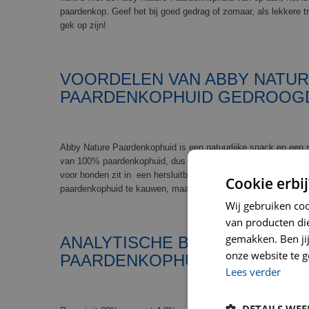
paardenkop. Geef het bij goed gedrag of zomaar, als lekkere t
gek op zijn!
VOORDELEN VAN ABBY NATU
PAARDENKOPHUID GEDROO
Abby Nature Paardenkophuid is een natuurlijke snack en een 
van 100% paardenkophuid, dus geen granen of andere ongew
voor honden zit in een hersluitbare zak, zodat de inhoud vers b
Cookie erbij
paardenkophuid te kauwen, maakt uw hond tegelijkertijd zijn g
Wij gebruiken co
van producten die
gemakken. Ben jij 
ANALYTISCHE BESTANDDELEN
onze website te g
PAARDENKOPHUID
Lees verder
DETAILS WE