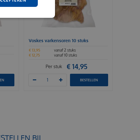
Voskes varkensoren 10 stuks
€
13
,
95
vanaf 2 stuks
€
12
,
75
vanaf 10 stuks
€
14
,
95
Per stuk
LEN
BESTELLEN
TELLEN BIJ