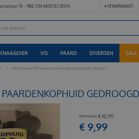
arselaan 15 - 1182 CM AMSTELVEEN
SPAARKAART
KNAAGDIER
VIS
PAARD
DIVERSEN
SALE
s
>
Abby Nature 100% puur paardenkophuid gedroogd 200 gram
R PAARDENKOPHUID GEDROOGD
€
10
,
95
€
9
,
99