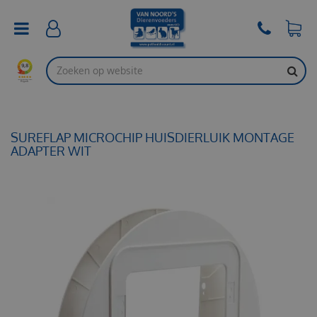
G
a
n
a
a
r
c
o
n
t
SUREFLAP MICROCHIP HUISDIERLUIK MONTAGE
e
ADAPTER WIT
n
t