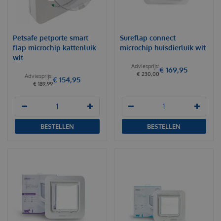
Petsafe petporte smart
Sureflap connect
flap microchip kattenluik
microchip huisdierluik wit
wit
€
169
,
95
€
230
,
00
€
154
,
95
€
189
,
99
BESTELLEN
BESTELLEN