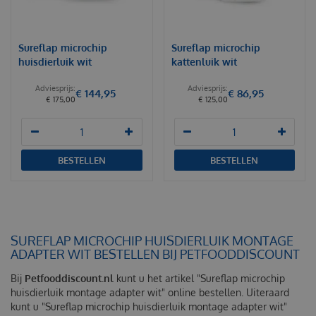
Sureflap microchip
Sureflap microchip
huisdierluik wit
kattenluik wit
€
144
,
95
€
86
,
95
€
175
,
00
€
125
,
00
BESTELLEN
BESTELLEN
SUREFLAP MICROCHIP HUISDIERLUIK MONTAGE
ADAPTER WIT BESTELLEN BIJ PETFOODDISCOUNT
Bij
Petfooddiscount.nl
kunt u het artikel "Sureflap microchip
huisdierluik montage adapter wit" online bestellen. Uiteraard
kunt u "Sureflap microchip huisdierluik montage adapter wit"