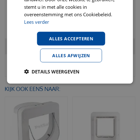
stemt u in met alle cookies in
overeenstemming met ons Cookiebeleid.
€
169
,
95
€
230
,
00
Lees verder
€
0
,
00
ALLES ACCEPTEREN
Totaal
€
18
,
95
ALLES AFWIJZEN
DETAILS WEERGEVEN
KIJK OOK EENS NAAR: