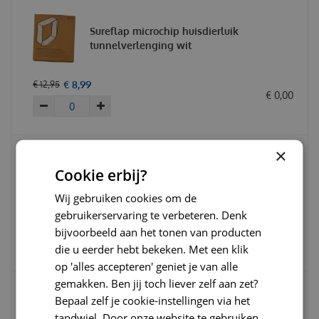
Sureflap microchip huisdierluik
tunnelverlenging wit
€
8
,
99
€
12
,
95
€
0
,
00
×
Cookie erbij?
Sureflap RFID penning
Wij gebruiken cookies om de
gebruikerservaring te verbeteren. Denk
€
9
,
99
€
15
,
00
bijvoorbeeld aan het tonen van producten
€
0
,
00
die u eerder hebt bekeken. Met een klik
op 'alles accepteren' geniet je van alle
gemakken. Ben jij toch liever zelf aan zet?
Bepaal zelf je cookie-instellingen via het
Sureflap connect microchip huisdierluik
tandwiel. Door onze website te gebruiken,
wit