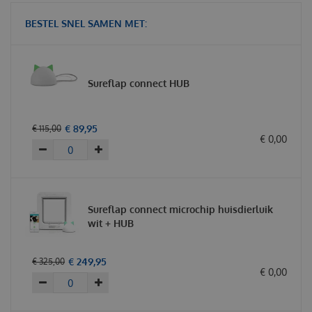
BESTEL SNEL SAMEN MET:
Sureflap connect HUB
€
89
,
95
€
115
,
00
€
0
,
00
Sureflap connect microchip huisdierluik
wit + HUB
€
249
,
95
€
325
,
00
€
0
,
00