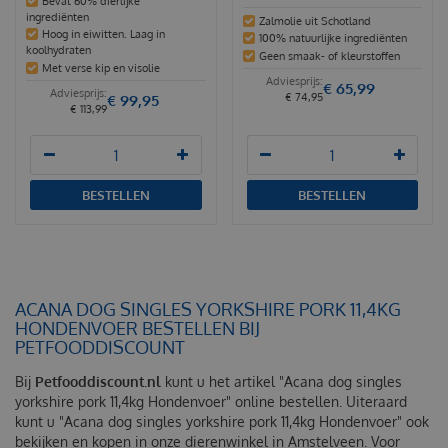
Bevat 60% dierlijke
ingrediënten
Zalmolie uit Schotland
Hoog in eiwitten. Laag in
100% natuurlijke ingrediënten
koolhydraten
Geen smaak- of kleurstoffen
Met verse kip en visolie
€
65
,
99
€
74
,
95
€
99
,
95
€
113
,
99
BESTELLEN
BESTELLEN
ACANA DOG SINGLES YORKSHIRE PORK 11,4KG
HONDENVOER BESTELLEN BIJ
PETFOODDISCOUNT
Bij
Petfooddiscount.nl
kunt u het artikel "Acana dog singles
yorkshire pork 11,4kg Hondenvoer" online bestellen. Uiteraard
kunt u "Acana dog singles yorkshire pork 11,4kg Hondenvoer" ook
bekijken en kopen in onze dierenwinkel in Amstelveen. Voor