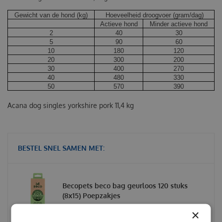
Gewicht van de hond (kg)
Hoeveelheid droogvoer (gram/dag)
Actieve hond
Minder actieve hond
2
40
30
5
90
60
10
180
120
20
300
200
30
400
270
40
480
330
50
570
390
Acana dog singles yorkshire pork 11,4 kg
BESTEL SNEL SAMEN MET:
Becopets beco bag geurloos 120 stuks
(8x15) Poepzakjes
×