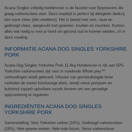
Acana Singles volledig hondenvoer is de favoriet voor fijnproevers die
graag varkensvlees eten. Deze maaltijd is perfect bij allergieën dankzij
één soort vlees (één eiwitbron). Het is bereid met vers, rauw en
gedroogd vlees, aangevuld met groenten, kruiden en vruchten. Kortom,
alles wat nodig is voor je hond om gezond oud te kunnen worden, zit in
deze voeding.
INFORMATIE
ACANA
D
OG
S
INGLES
Y
ORKSHIRE
P
ORK
Acana
D
og
S
ingles
Y
orkshire
P
ork 11,4kg Hondenvoer
is rijk aan 50%
Yorkshire varkensvlees dat vers in voedende Whole prey™
verhoudingen wordt geleverd. Infusies van gevriesdroogde lever
verleiden de meest kieskeurige eters, terwijl verse pompoen en
butternut squash oplosbare vezels leveren om een gevoelige
spijsvertering te reguleren.
INGREDIËNTEN
ACANA
D
OG
S
INGLES
Y
ORKSHIRE
P
ORK
Samenstelling: Vers Yorkshire varken (16%), Gedroogd varkensvlees
(16%), Hele groene erwten, Hele rode linzen, Verse varkenslever