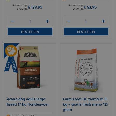
€
129
,
95
€
83
,
95
€
144
,
99
€
102
,
99
BESTELLEN
BESTELLEN
Acana dog adult large
Farm Food HE zalmolie 15
breed 17 kg Hondenvoer
kg + gratis fresh menu 125
gram