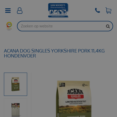
G
a
n
a
a
r
c
o
n
t
ACANA DOG SINGLES YORKSHIRE PORK 11,4KG
e
HONDENVOER
n
t