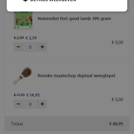
Naturediet feel good lamb 390 gram
€
2
,
79
€
2
,
99
€
0
,
00
Renske maatschep digitaal weeglepel
€
14
,
95
€
17
,
95
€
0
,
00
Totaal
€
88
,
95