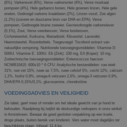
(6%), Varkensvet (6%), Verse varkensnier (4%), Verse muskaat
pompoen (4%), Hele garbanzo bonen, Hele groenen linzen, Hele gele
erwten, Gedroogd varkens kraakbeen (2%), Linzen vezel, Zee algen
(1,2%) (zuivere en duurzame bron van DHA en EPA), Verse
pompoen, Gedroogde bruine zeewier, Gevriesdroogde varkenslever
(0,1%), Zout, Verse veenbessen, Verse bosbessen,
Cichoreiwortel, Kurkuma, Mariadistel, Kliswortel, Lavendel,
Heemstwortel, Rozenbottels. Toegevoegd: Tocoferol extract van
natuurlijke oorsprong. Nutritionele toevoegingsmiddelen: Vitamine D:
500IU. Vitamine E: 100IU. E6 (Zink): 100 mg, E4 (Koper): 10 mg.
Zoötechnische toevoegingsmiddelen: Enterococcus faecium
NCIMB10415: 600x10 ^ 6 CFU. Analytische bestanddelen: ruw eiwit
31%, ruw vet 15%, ruwe as 7,5%, ruwe celstof 5%, vocht 12%, calcium
1,2%, fosfor 0,9%, omega-6 vetzuren 2,6%, omega-3 vetzuren 0,9%,
DHA/EPA 0,15%/0,1%, glucosamine, chondroïtine
VOEDINGSADVIES EN VEILIGHEID
Zie tabel, geef meer of minder om het ideale gewicht van je hond te
behouden. Raadpleeg bij twijfel de deskundige verkopers in onze winkel
in Amstelveen. Bewaar de goed gesloten verpakking op een koele,
droge plaats, buiten bereik van kinderen. Vers water moet dagelijks ter
beschikking staan. Inhoud: 11,4 kg