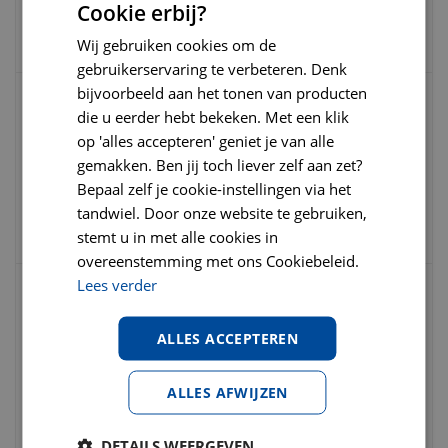
€
6
,
95
€
7
,
95
Cookie erbij?
€
0
,
00
Wij gebruiken cookies om de
gebruikerservaring te verbeteren. Denk
bijvoorbeeld aan het tonen van producten
die u eerder hebt bekeken. Met een klik
Voskes varkensoren 10 stuks
op 'alles accepteren' geniet je van alle
gemakken. Ben jij toch liever zelf aan zet?
Bepaal zelf je cookie-instellingen via het
€
14
,
95
€
18
,
10
€
0
,
00
tandwiel. Door onze website te gebruiken,
stemt u in met alle cookies in
overeenstemming met ons Cookiebeleid.
Lees verder
Arden grange dog adult pork 2 kg
Hondenvoer
ALLES ACCEPTEREN
€
17
,
95
€
18
,
95
ALLES AFWIJZEN
€
0
,
00
DETAILS WEERGEVEN