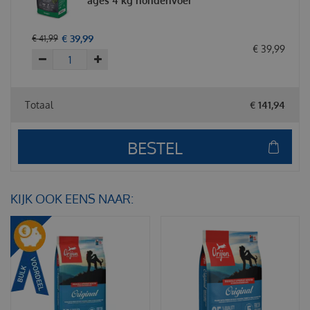
ages 4 kg hondenvoer
€
39
,
99
€
41
,
99
€
39
,
99
Totaal
€
141
,
94
KIJK OOK EENS NAAR: