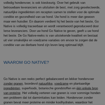
volledig hondenvoer, is ook kieskeurig. Over het gebruik van
betrouwbare leveranciers en uitsluiten de best, met zorg geselecteerde,
natuurlijke ingrediënten om recepten samen te stellen voor de optimale
conditie en gezondheid van uw hond. Uw hond is meer dan gewoon
maar een huisdier. En daarom verdient hij het beste van het beste, Go
Native is volledig traceerbaar en wordt verantwoord geproduceerd door
Ierse leveranciers. Door uw hond Go Native te geven, geeft u uw hond
het beste. De Go Native-reeks is van uitstekende kwaliteit en bestaat
uit vier smakelijke en voedzame variaties om ervoor te zorgen dat de
conditie van uw dierbare hond zijn leven lang optimaal blijft.
WAAROM GO NATIVE?
Go Native is een reeks perfect gebalanceerd en lekker hondenvoer
zonder granen
, boordevol
natuurlijke
,
voedzame
en plantaardige
ingrediënten
, superfoods, botanische grondstoffen en
één enkele bron
van proteïne
. Het volledig verteren van granen is voor sommige honden
een probleem dat tot darmirritaties kan leiden. Hondenvoer zonder
granen bevat meer proteïne en minder koolhydraten, waardoor het