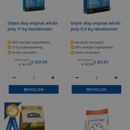
Orijen dog original whole
Orijen dog original whole
prey 17 kg Hondenvoer
prey 11,4 kg Hondenvoer
85% dierlijke ingrediënten
Absolute bestseller!
17 kg bulkverpakking
85% dierlijke ingrediënten
Gratis verzonden
Gratis verzonden
€
129
,
95
€
83
,
95
€
144
,
99
€
102
,
99
BESTELLEN
BESTELLEN