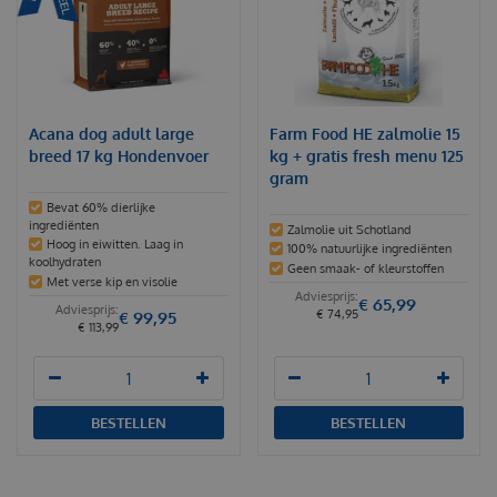
Acana dog adult large
Farm Food HE zalmolie 15
breed 17 kg Hondenvoer
kg + gratis fresh menu 125
gram
Bevat 60% dierlijke
ingrediënten
Zalmolie uit Schotland
Hoog in eiwitten. Laag in
100% natuurlijke ingrediënten
koolhydraten
Geen smaak- of kleurstoffen
Met verse kip en visolie
€
65
,
99
€
74
,
95
€
99
,
95
€
113
,
99
BESTELLEN
BESTELLEN