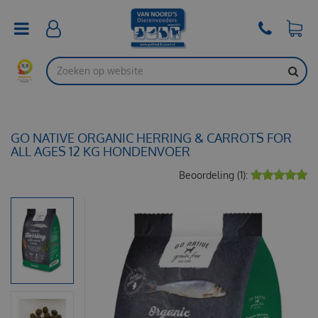
G
a
n
a
a
r
c
o
n
t
GO NATIVE ORGANIC HERRING & CARROTS FOR
e
ALL AGES 12 KG HONDENVOER
n
Beoordeling (1):
t