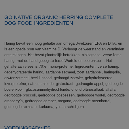
GO NATIVE ORGANIC HERRING COMPLETE
DOG FOOD INGREDIËNTEN
Haring bevat een hoog gehalte aan omega 3-vetzuren EPA en DHA, en
is een goede bron van vitamine D. Verhoogt de weerstand en vermindert
ontstekingen. Het bevat plaatselijk betrokken, biologische, verse Ierse
haring, met de hand geoogste Ierse Wortels en boerenkool. . Het
gehalte aan vlees is 70%, mono-proteïne. Ingrediënten: verse haring,
gedehydrateerde haring, aardappelzetmeel, zoet aardappel, haringolie,
erwtenzetmeel, heel lijnzaad, gedroogd zeewier, gehydrolyseerde
leverproteïne, natriumchloride, gistextract, gedroogde appel, gedroogde
boerenkool, glucosaminehydrochloride, chondroïtinesulfaat, alfalfa,
gedroogde broccoli, gedroogde bosbessen, gedroogde wortel, gedroogde
cranberry’s, gedroogde gember, oregano, gedroogde rozenbottel,
gedroogde spinazie, kurkuma, yucca schidigera
VOEDINGSADVIES