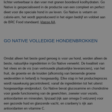
lichter verteerbaar is dan voer met granen boordevol koolhydraten. Go
Native is gespecialiseerd in de productie van een compleet en perfect
dieet voor die speciale hond in uw leven. Go Native is vetarm en
calorie-arm, het wordt geproduceerd in het eigen bedrijf en voldoet aan
de BRC Food standaard,
klasse AA
.
GO NATIVE VOLLEDIGE HONDENBROKKEN
Omdat alleen het beste goed genoeg is voor uw hond, worden alleen de
beste, natuurlijke ingrediënten in Go Native verwerkt. De kwaliteit van
het vlees en de vis (van vertrouwde plaatselijke leveranciers), van het
fruit, de groente en de kruiden (afkomstig van beroemde groene
wedevelden in Ierland) is hoogwaardig. Elke stap in het productieproces
wordt nauwkeurig gecontroleerd, vanaf de ingrediënten tot het uiterst
hoogwaardige eindproduct. Go Native bevat glucosamine en chondrotine
voor goede functionering van de gewrichten, zeewier voor vezels,
antioxidanten en mineralen, lijnzaad (rijk aan omega-3 vetzuren) voor
een gezonde huid en glanzende vacht, en cranberry’s rijk aan
antioxidanten en vitamine C.