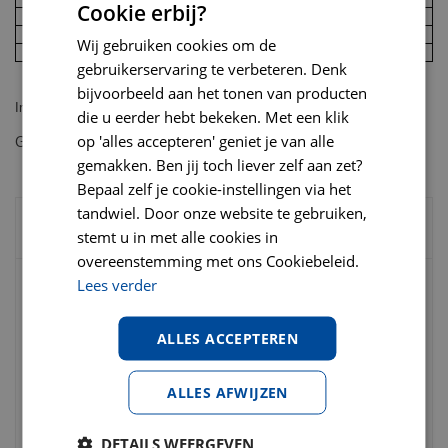
Cookie erbij?
30
288
35
328
Wij gebruiken cookies om de
40
367
gebruikerservaring te verbeteren. Denk
bijvoorbeeld aan het tonen van producten
Inhoud: 12 kg
die u eerder hebt bekeken. Met een klik
op 'alles accepteren' geniet je van alle
Go native organic herring & carrots for all ages 12 kg
gemakken. Ben jij toch liever zelf aan zet?
Bepaal zelf je cookie-instellingen via het
tandwiel. Door onze website te gebruiken,
BESTEL SNEL SAMEN MET:
stemt u in met alle cookies in
overeenstemming met ons Cookiebeleid.
Lees verder
Go native meaty treats herring grain-free
100 gram
ALLES ACCEPTEREN
€
5
,
75
€
6
,
00
ALLES AFWIJZEN
€
0
,
00
DETAILS WEERGEVEN