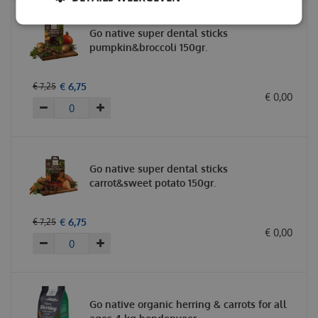
Go native super dental sticks
pumpkin&broccoli 150gr.
€
6
,
75
€
7
,
25
€
0
,
00
Go native super dental sticks
carrot&sweet potato 150gr.
€
6
,
75
€
7
,
25
€
0
,
00
Go native organic herring & carrots for all