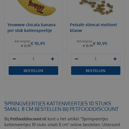
Yeowww chicata banana
Petsafe slimcat multivet
per stuk kattenspeeltje
blauw
€
10
,
95
€
10
,
95
€
12
,
95
€
10
,
99
BESTELLEN
BESTELLEN
SPRINGVEERTJES KATTENVEERTJES 10 STUKS
SMALL 8 CM BESTELLEN BIJ PETFOODDISCOUNT
Bij
Petfooddiscount.nl
kunt u het artikel "Springveertjes
kattenveertjes 10 stuks small 8 cm" online bestellen. Uiteraard