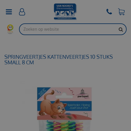
G
a
n
a
a
r
c
o
n
t
SPRINGVEERTJES KATTENVEERTJES 10 STUKS
e
SMALL 8 CM
n
t