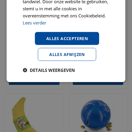
tandwiel. Door onze website te gebruiken,
stemt u in met alle cookies in
overeenstemming met ons Cookiebeleid.
Lees verder
Kong Kattenspeelgoed
Kong Kattenspeelgoed
ALLES ACCEPTEREN
catnip spray op kaart
potje catnip 28 gram
€
7
,
95
€
6
,
75
ALLES AFWIJZEN
€
9
,
75
€
7
,
75
DETAILS WEERGEVEN
BESTELLEN
BESTELLEN