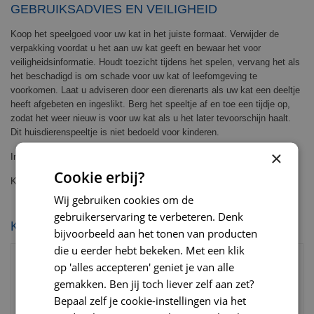
GEBRUIKSADVIES EN VEILIGHEID
Koop het speelgoed voor uw kat in het juiste formaat. Verwijder de
verpakking voordat u het aan uw kat geeft en bewaar het voor
veiligheidsinformatie. Houdt toezicht tijdens het spelen, vervang het als
het beschadigd is om schade voor uw kat of leefomgeving te
voorkomen. Laat u adviseren door een dierenarts als uw kat een deeltje
heeft afgebeten en ingeslikt. Berg het speeltje af en toe een tijdje op,
zodat het weer nieuw is voor uw kat als u het later tevoorschijn haalt.
Dit huisdierenspeeltje is niet bedoeld voor kinderen.
×
Inhoud: 10 stuks
Cookie erbij?
Kleur: verschillende kleuren in 1 zakje
Wij gebruiken cookies om de
gebruikerservaring te verbeteren. Denk
KIJK OOK EENS NAAR:
bijvoorbeeld aan het tonen van producten
die u eerder hebt bekeken. Met een klik
op 'alles accepteren' geniet je van alle
gemakken. Ben jij toch liever zelf aan zet?
Bepaal zelf je cookie-instellingen via het