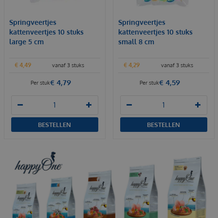
Springveertjes
Springveertjes
kattenveertjes 10 stuks
kattenveertjes 10 stuks
large 5 cm
small 8 cm
€
4
,
49
€
4
,
29
vanaf 3 stuks
vanaf 3 stuks
€
4
,
79
€
4
,
59
Per stuk
Per stuk
BESTELLEN
BESTELLEN