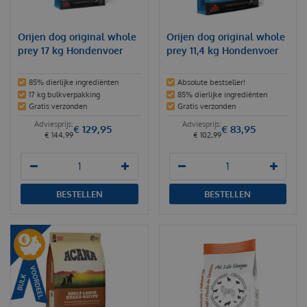
Orijen dog original whole
Orijen dog original whole
prey 17 kg Hondenvoer
prey 11,4 kg Hondenvoer
85% dierlijke ingrediënten
Absolute bestseller!
17 kg bulkverpakking
85% dierlijke ingrediënten
Gratis verzonden
Gratis verzonden
€
129
,
95
€
83
,
95
€
144
,
99
€
102
,
99
BESTELLEN
BESTELLEN