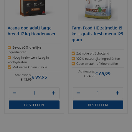
Acana dog adult large
Farm Food HE zalmolie 15
breed 17 kg Hondenvoer
kg + gratis fresh menu 125
gram
Bevat 60% dierlijke
ingrediënten
Zalmolie uit Schotland
Hoog in eiwitten. Laag in
100% natuurlijke ingrediënten
koolhydraten
Geen smaak- of kleurstoffen
Met verse kip en visolie
€
65
,
99
€
74
,
95
€
99
,
95
€
113
,
99
BESTELLEN
BESTELLEN