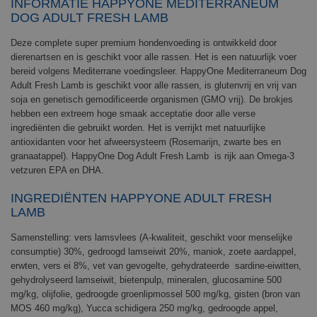
INFORMATIE HAPPYONE MEDITERRANEUM
DOG ADULT FRESH LAMB
Deze complete super premium hondenvoeding is ontwikkeld door
dierenartsen en is geschikt voor alle rassen. Het is een natuurlijk voer
bereid volgens Mediterrane voedingsleer. HappyOne Mediterraneum Dog
Adult Fresh Lamb is geschikt voor alle rassen, is glutenvrij en vrij van
soja en genetisch gemodificeerde organismen (GMO vrij). De brokjes
hebben een extreem hoge smaak acceptatie door alle verse
ingrediënten die gebruikt worden. Het is verrijkt met natuurlijke
antioxidanten voor het afweersysteem (Rosemarijn, zwarte bes en
granaatappel). HappyOne Dog Adult Fresh Lamb is rijk aan Omega-3
vetzuren EPA en DHA.
INGREDIËNTEN HAPPYONE ADULT FRESH
LAMB
Samenstelling: vers lamsvlees (A-kwaliteit, geschikt voor menselijke
consumptie) 30%, gedroogd lamseiwit 20%, maniok, zoete aardappel,
erwten, vers ei 8%, vet van gevogelte, gehydrateerde sardine-eiwitten,
gehydrolyseerd lamseiwit, bietenpulp, mineralen, glucosamine 500
mg/kg, olijfolie, gedroogde groenlipmossel 500 mg/kg, gisten (bron van
MOS 460 mg/kg), Yucca schidigera 250 mg/kg, gedroogde appel,