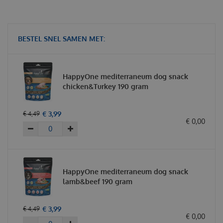
BESTEL SNEL SAMEN MET:
HappyOne mediterraneum dog snack
chicken&Turkey 190 gram
€
3
,
99
€
4
,
49
€
0
,
00
HappyOne mediterraneum dog snack
lamb&beef 190 gram
€
3
,
99
€
4
,
49
€
0
,
00