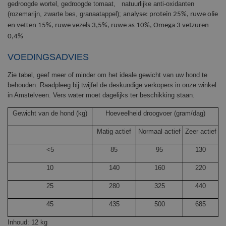
gedroogde wortel, gedroogde tomaat, natuurlijke anti-oxidanten
(rozemarijn, zwarte bes, granaatappel);
analyse: protein 25%, ruwe olie
en vetten 15%, ruwe vezels 3,5%, ruwe as 10%, Omega 3 vetzuren
0,4%
VOEDINGSADVIES
Zie tabel, geef meer of minder om het ideale gewicht van uw hond te
behouden. Raadpleeg bij twijfel de deskundige verkopers in onze winkel
in Amstelveen. Vers water moet dagelijks ter beschikking staan.
Gewicht van de hond (kg)
Hoeveelheid droogvoer (gram/dag)
Matig actief
Normaal actief
Zeer actief
<5
85
95
130
10
140
160
220
25
280
325
440
45
435
500
685
Inhoud: 12 kg