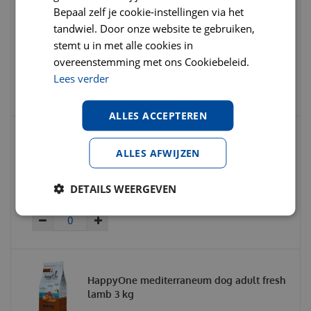
Bepaal zelf je cookie-instellingen via het
HappyOne mediterraneum dog adult fresh
tandwiel. Door onze website te gebruiken,
chicken 3 kg
stemt u in met alle cookies in
overeenstemming met ons Cookiebeleid.
€
26
,
95
€
29
,
95
Lees verder
€
0
,
00
ALLES ACCEPTEREN
Abby Nature 100% puur lamsoren
ALLES AFWIJZEN
gedroogd 150 gram
DETAILS WEERGEVEN
€
8
,
50
€
9
,
50
€
0
,
00
HappyOne mediterraneum dog adult fresh
lamb 3 kg