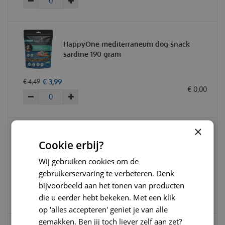
HappyOne mediterraneum dog snack
sardine 190 gram
€
3
,
99
€
4
,
49
€
0
,
00
×
HappyOne mediterraneum dog adult fresh
Cookie erbij?
sardine 3kg
Wij gebruiken cookies om de
gebruikerservaring te verbeteren. Denk
€
26
,
95
€
29
,
95
bijvoorbeeld aan het tonen van producten
€
0
,
00
die u eerder hebt bekeken. Met een klik
op 'alles accepteren' geniet je van alle
gemakken. Ben jij toch liever zelf aan zet?