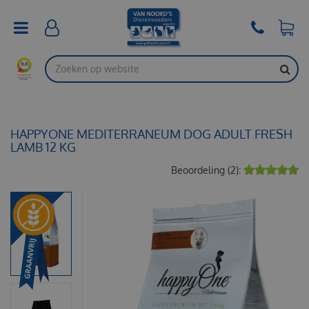
G
a
n
a
a
r
c
o
n
t
HAPPYONE MEDITERRANEUM DOG ADULT FRESH
e
LAMB 12 KG
n
Beoordeling (2):
t