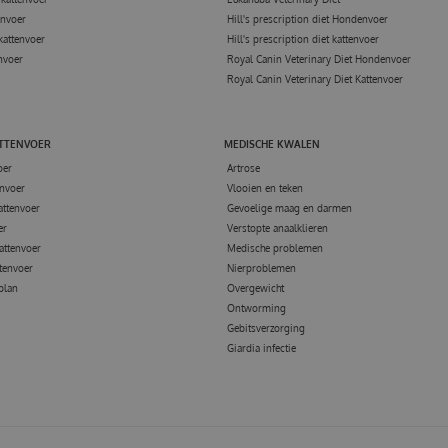
envoer
Hill's prescription diet Hondenvoer
kattenvoer
Hill's prescription diet kattenvoer
nvoer
Royal Canin Veterinary Diet Hondenvoer
Royal Canin Veterinary Diet Kattenvoer
ATTENVOER
MEDISCHE KWALEN
oer
Artrose
nvoer
Vlooien en teken
attenvoer
Gevoelige maag en darmen
er
Verstopte anaalklieren
attenvoer
Medische problemen
tenvoer
Nierproblemen
 plan
Overgewicht
Ontworming
Gebitsverzorging
Giardia infectie
GANIZER LEASH BAG MOCCA 3.0