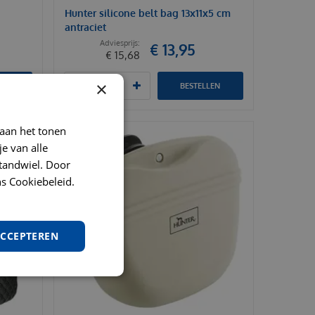
Hunter silicone belt bag 13x11x5 cm
antraciet
€
13
,
95
€
15
,
68
×
LEN
BESTELLEN
 aan het tonen
je van alle
t tandwiel. Door
s Cookiebeleid.
ACCEPTEREN