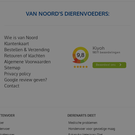
VAN NOORD'S DIERENVOEDERS:
Wie is van Noord
Klantenkaart
Bestellen & Verzending
Retouren of klachten
Algemene Voorwaarden
Sitemap
Privacy policy
Google review geven?
Contact
TTENVOER
DIERENARTS DIEET
oer
Medische problemen
tenvoer
Hondenvoer voor gevoelige maag
kattenvoer
Eukanuba Veterinary Diet