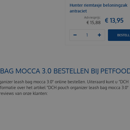
Hunter riemtasje beloningzak
antraciet
€
13
,
95
€
15
,
88
BESTEL
BAG MOCCA 3.0 BESTELLEN BIJ PETFO
ganizer leash bag mocca 3.0" online bestellen. Uiteraard kunt u "DCH
nformatie over het artikel "DCH pouch organizer leash bag mocca 3.0
 reviews van onze klanten: