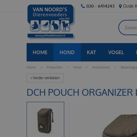
Ga
020 - 6414243
Oude K
naar
content
HOME
HOND
KAT
VOGEL
Home
>
Producten
>
Hond
>
Accessoires
>
Beloningza
Verder winkelen
DCH POUCH ORGANIZER 