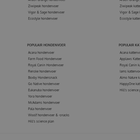
Ziwipeak hondenvoer
Ziwipeak katt
Vigor & Sage hondenvoer
Vigor & Sage 
Ecostyle hondenvoer
Ecostyle katte
POPULAIR HONDENVOER
POPULAIR K
Acana hondenvoer
Acana kattenv
Farm Food Hondenvoer
Applaws Katte
Royal Canin Hondenvoer
Royal Canin k
Renske hondenvoer
Iams kattenvo
Boxby Hondensnack
Almo Nature k
Go Native hondenvoer
HappyOne kat
Eukanuba hondenvoer
Hill's science
Yora hondenvoer
McAdams hondenvoer
Pala hondenvoer
Woolf hondenvoer & -snacks
Hill's science plan
DCH POUCH OR