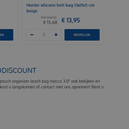
Hunter silicone belt bag 13x11x5 cm
beige
€
13
,
95
€
15
,
68
LEN
BESTELLEN
ODDISCOUNT
 pouch organizer leash bag mocca 3.0" ook bekijken en
" kunt u langskomen of contact met ons opnemen! Bent u