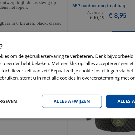
ntwerp blijft de tas stevig op
AFP outdoor dog treat bag
jdens het lopen.
€
8
,
95
€
10
,
49
aar in 6 kleuren: black, classic
BESTEL
met een vochtige doek.
?
-gecertificeerd)
okies om de gebruikerservaring te verbeteren. Denk bijvoorbeeld
 u eerder hebt bekeken. Met een klik op 'alles accepteren' geniet 
toch liever zelf aan zet? Bepaal zelf je cookie-instellingen via he
ebruiken, stemt u in met alle cookies in overeenstemming met on
ERGEVEN
ALLES AFWIJZEN
ALLES 