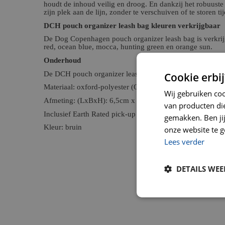
houdt de inhoud veilig en droog. En dankzij het robuuste o
zijn plek aan de lijn, zonder te verschuiven of te storen ti
DCH pouch organizer leash bag kleuren verkrijgbaar
De Dog Copenhagen pouch organizer leash bag is verkrijgb
red, ocean blue, mocca, hunting green en orange sun.
Onderhoud
De DCH pouch organizer leash bag kunt u schoonmaken 
Cookie erbij
Materiaal: oxford-polyester (OEKO-TEX® STANDARD 100
Wij gebruiken co
Afmeting: (LxBxH): 6,5cm x 3cm x 12cm
van producten die
Inclusief Earth Rated pick-up bag-rol met 15 zakken
gemakken. Ben jij 
Kleur: bruin
onze website te g
Lees verder
DETAILS WE