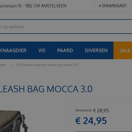
arselaan 15 - 1182 CM AMSTELVEEN
SPAARKAART
KNAAGDIER
VIS
PAARD
DIVERSEN
SALE
kjes
>
DCH pouch organizer leash bag mocca 3.0
LEASH BAG MOCCA 3.0
€
28
,
95
€
24
,
95