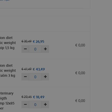
tion diet
€
26
,
95
€
30
,
49
ic weight
€
0
,
00
p 1,5 kg
tion diet
€
43
,
49
€
47
,
49
ic weight
€
0
,
00
alm 3 kg
terinary
€
18
,
49
€
20
,
45
eigth
€
0
,
00
mp 12x85
er