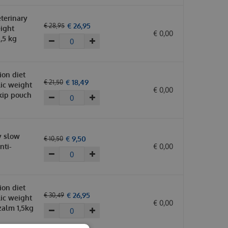
terinary
€
26
,
95
€
28
,
95
eight
€
0
,
00
,5 kg
tion diet
€
18
,
49
€
21
,
50
ic weight
€
0
,
00
ip pouch
y slow
€
9
,
50
€
10
,
50
nti-
€
0
,
00
tion diet
€
26
,
95
€
30
,
49
ic weight
€
0
,
00
alm 1,5kg