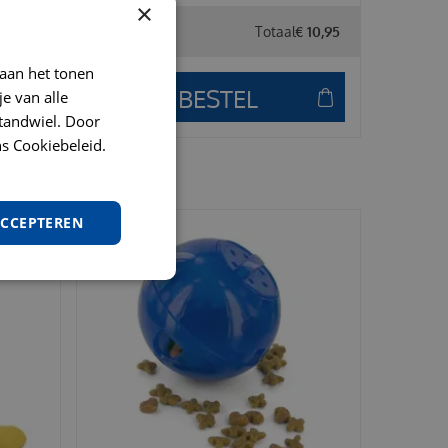
×
Totaal
€
10
,
95
 aan het tonen
je van alle
t tandwiel. Door
s Cookiebeleid.
ACCEPTEREN