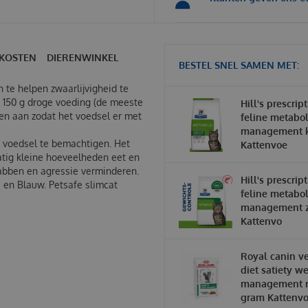
KOSTEN
DIERENWINKEL
BESTEL SNEL SAMEN MET:
 te helpen zwaarlijvigheid te
 150 g droge voeding (de meeste
Hill's prescrip
ten aan zodat het voedsel er met
feline metabol
management ki
 voedsel te bemachtigen. Het
Kattenvoe
atig kleine hoeveelheden eet en
abben en agressie verminderen.
Hill's prescrip
ze en Blauw.
Petsafe slimcat
feline metabol
management z
Kattenvo
Royal canin ve
diet satiety w
management 
gram Kattenvo