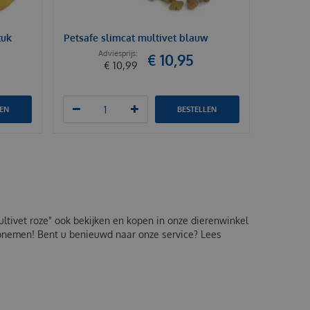
tuk
Petsafe slimcat multivet blauw
€
10
,
95
€
10
,
99
LEN
BESTELLEN
multivet roze" ook bekijken en kopen in onze dierenwinkel
 opnemen! Bent u benieuwd naar onze service? Lees