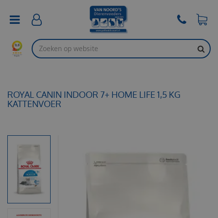
G
a
n
a
a
r
c
o
n
t
ROYAL CANIN INDOOR 7+ HOME LIFE 1,5 KG
e
KATTENVOER
n
t