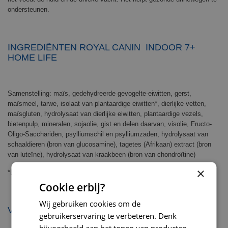
ondersteunen.
INGREDIËNTEN ROYAL CANIN INDOOR 7+
HOME LIFE
Samenstelling: maïs, gedehydreerde gevogelte-eiwitten, gerst,
maïsmeel, tarwe, isolaat van plantaardige eiwitten*, dierlijke vetten,
maïsgluten, hydrolysaat van dierlijke eiwitten, plantaardige vezels,
bietenpulp, mineralen, sojaolie, gist en delen daarvan, visolie, Fructo-
Oligo-Sacchariden, psylliumschil en psylliumzaden, hydrolysaat van
schaaldieren (bron van glucosamine), tagetes (Afrikaan) extract (bron
van luteïne), hydrolysaat van kraakbeen (bron van chondroïtine)
×
*L.I.P.: hoogwaardige eiwitten die zeer goed verteerbaar zijn
Cookie erbij?
Wij gebruiken cookies om de
VOEDINGSADVIES
gebruikerservaring te verbeteren. Denk
bijvoorbeeld aan het tonen van producten