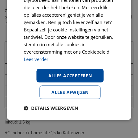
die u eerder hebt bekeken. Met een klik
Zie tabel, geef meer of minder om het ideale gewicht van uw kat te
op 'alles accepteren' geniet je van alle
behouden. Raadpleeg bij twijfel de deskundige verkopers in onze winkel
gemakken. Ben jij toch liever zelf aan zet?
in Amstelveen. Vers water moet dagelijks ter beschikking staan.
Bepaal zelf je cookie-instellingen via het
tandwiel. Door onze website te gebruiken,
stemt u in met alle cookies in
Normaal actief
Weinig actief
Gewicht van de kat (kg)
overeenstemming met ons Cookiebeleid.
Gram/dag
Gram/dag
Lees verder
3
45
36
ALLES ACCEPTEREN
4
55
44
5
65
52
ALLES AFWIJZEN
6
73
59
DETAILS WEERGEVEN
Inhoud: 1,5 kg
RC indoor 7+ home life 1,5 kg Kattenvoer