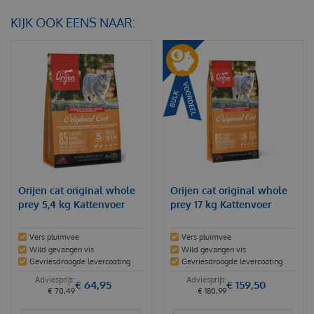
KIJK OOK EENS NAAR:
Orijen cat original whole
Orijen cat original whole
prey 5,4 kg Kattenvoer
prey 17 kg Kattenvoer
Vers pluimvee
Vers pluimvee
Wild gevangen vis
Wild gevangen vis
Gevriesdroogde levercoating
Gevriesdroogde levercoating
€
64
,
95
€
159
,
50
€
70
,
49
€
180
,
99