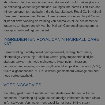
stimuleren. Hierdoor kunnen de haren die uw kat inslikt makkelijker via
de ontlasting worden uitgescheiden. De ingeslikte haren zullen zich dan
minder ophopen tot haarballen, die de kat uitbraakt.
Royal Canin
Hairball
Care heeft bewezen resultaten. Uit een interne studie van Royal Canin
blijkt dat deze voeding de vorming van haarballen bij de deelnemende
katten na 14 dagen gebruik van het Hairball Care-voedingsprogramma
(droog- en natvoeding) vermindert.
INGREDIËNTEN ROYAL CANIN
HAIRBALL
CARE
KAT
Samenstelling:
gedehydreerd gevogelte-eiwit, tarwegluten*, maïs,
plantaardige vezels, rijst, dierlijke vetten, gehydrolyseerde dierlijke
eiwitten, tarwe, maïsmeel, maïsgluten, bietenpulp, mineralen,
gistproducten, sojaolie, visolie, psylliumschil en psylliumzaden (0,50%),
fructo-oligosachariden.
*L.I.P.: eiwitten geselecteerd vanwege hun zeer
hoge verteerbaarheid.
VOEDINGSADVIES
Zie tabel, geef meer of minder om het ideale gewicht van uw kat te
behouden. Raadpleeg bij twijfel de deskundige verkopers in onze winkel
in Amstelveen. Vers water moet dagelijks ter beschikking staan.