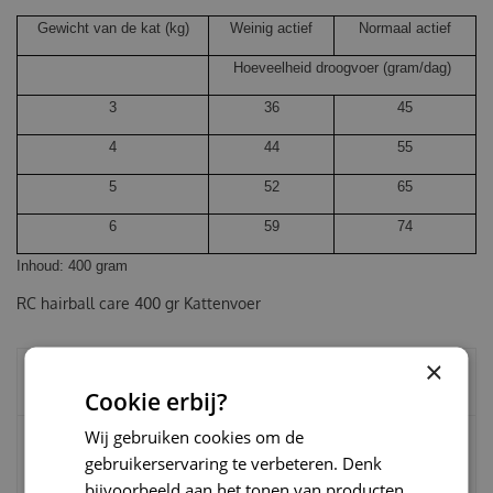
Gewicht van de kat (kg)
Weinig actief
Normaal actief
Hoeveelheid droogvoer (gram/dag)
3
36
45
4
44
55
5
52
65
6
59
74
Inhoud:
400 gram
RC hairball care 400 gr Kattenvoer
×
BESTEL SNEL SAMEN MET:
Cookie erbij?
Wij gebruiken cookies om de
gebruikerservaring te verbeteren. Denk
Sanal anti-haarbal bites koekjes 75 gram
bijvoorbeeld aan het tonen van producten