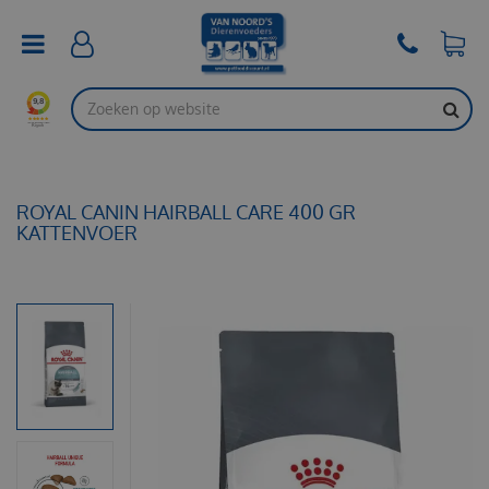
G
a
n
a
a
r
c
o
n
t
ROYAL CANIN HAIRBALL CARE 400 GR
e
KATTENVOER
n
t