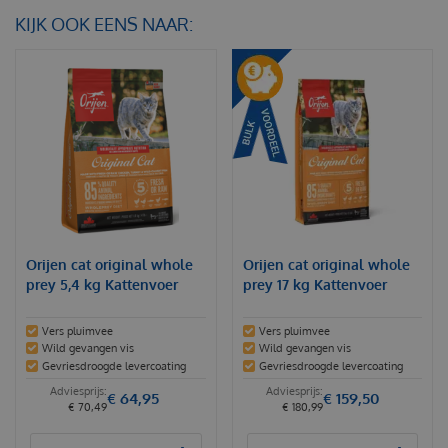
KIJK OOK EENS NAAR:
Orijen cat original whole
Orijen cat original whole
prey 5,4 kg Kattenvoer
prey 17 kg Kattenvoer
Vers pluimvee
Vers pluimvee
Wild gevangen vis
Wild gevangen vis
Gevriesdroogde levercoating
Gevriesdroogde levercoating
€
64
,
95
€
159
,
50
€
70
,
49
€
180
,
99