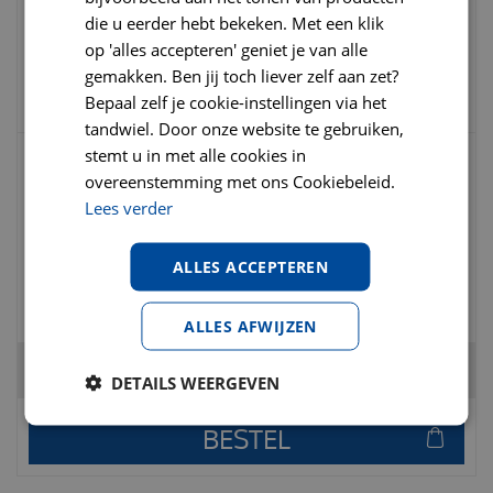
die u eerder hebt bekeken. Met een klik
op 'alles accepteren' geniet je van alle
€
2
,
89
€
3
,
09
€
0
,
00
gemakken. Ben jij toch liever zelf aan zet?
Bepaal zelf je cookie-instellingen via het
tandwiel. Door onze website te gebruiken,
stemt u in met alle cookies in
overeenstemming met ons Cookiebeleid.
District 70 PURE felt ball natural colours
kattenspeelgoed
Lees verder
ALLES ACCEPTEREN
€
5
,
95
€
7
,
95
€
0
,
00
ALLES AFWIJZEN
Totaal
€
7
,
99
DETAILS WEERGEVEN