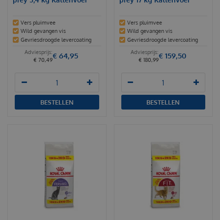
Vers pluimvee
Vers pluimvee
Wild gevangen vis
Wild gevangen vis
Gevriesdroogde levercoating
Gevriesdroogde levercoating
€
64
,
95
€
159
,
50
€
70
,
49
€
180
,
99
BESTELLEN
BESTELLEN