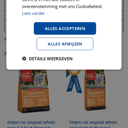
4
40
50
overeenstemming met ons Cookiebeleid.
Lees verder
5
47
59
6
54
67
ALLES ACCEPTEREN
RC persian 10 kg Kattenvoer
ALLES AFWIJZEN
KIJK OOK EENS NAAR:
DETAILS WEERGEVEN
Orijen cat original whole
Orijen cat original whole
prey 5,4 kg Kattenvoer
prey 17 kg Kattenvoer