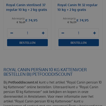
Royal Canin sterilised 37
Royal Canin fit 32 regular
regular 10 kg + 2 kg gratis
10 kg + 2 kg gratis
€
74
,
95
€
74
,
95
€
116
,
69
€
116
,
09
BESTELLEN
BESTELLEN
ROYAL CANIN PERSIAN 10 KG KATTENVOER
BESTELLEN BIJ PETFOODDISCOUNT
Bij
Petfooddiscount.nl
kunt u het artikel "Royal Canin persian 10
kg Kattenvoer" online bestellen. Uiteraard kunt u "Royal Canin
persian 10 kg Kattenvoer" ook bekijken en kopen in onze
dierenwinkel in Amstelveen. Voor meer informatie over het
artikel "Royal Canin persian 10 kg Kattenvoer" kunt u
langskomen of contact met ons opnemen! Bent u benieuwd naar