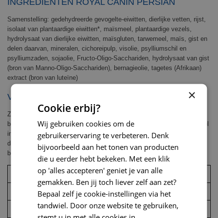
INGREDIËNTEN ROYAL CANIN PERSIAN
Samenstelling: gedehydreerde gevogelte-eiwitten, dierlijke vetten, rijst,
isolaat van plantaardige eiwitten*, maïsmeel, plantaardige vezels,
hydrolysaat van dierlijke eiwitten, maïsgluten, tarwemeel, maïs, gist en
delen daarvan, mineralen, cichoreipulp, visolie, psylliumschil en
psylliumzaden, sojaolie, Fructo-Oligo-Sacchariden, hydrolysaat van gist
(bron van Manno-Oligo-Sacchariden), bernagieolie, tagetes (Afrikaan)
extract (bron van luteïne)
×
VOEDINGSADVIES EN VEILIGHEID
Cookie erbij?
Zie tabel, geef meer of minder om het ideale gewicht van uw kat te
Wij gebruiken cookies om de
behouden. Raadpleeg bij twijfel de deskundige verkopers in onze winkel
in Amstelveen. Bewaar de goed afgesloten verpakking op een koele,
gebruikerservaring te verbeteren. Denk
droge plaats, buiten bereik van kinderen. Vers water moet dagelijks ter
bijvoorbeeld aan het tonen van producten
beschikking staan. Inhoud: 10 kg
die u eerder hebt bekeken. Met een klik
op 'alles accepteren' geniet je van alle
Gewicht van de kat (kg)
Hoeveelheid droogvoer (gram/dag)
gemakken. Ben jij toch liever zelf aan zet?
Weinig actief
Normaal actief
Bepaal zelf je cookie-instellingen via het
tandwiel. Door onze website te gebruiken,
3
33
41
stemt u in met alle cookies in