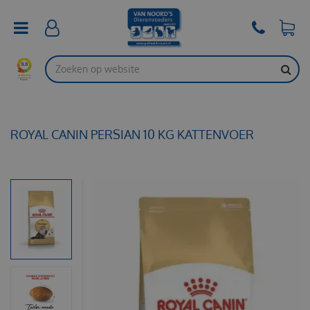
G
a
n
a
a
r
c
o
n
t
ROYAL CANIN PERSIAN 10 KG KATTENVOER
e
n
t