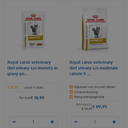
Royal canin veterinary
Royal canin veterinary
diet urinary s/o morsels in
diet urinary s/o moderate
gravy po…
calorie 9 …
Oplossen van struviet-stenen
€
16
,
95
vanaf 4 stuks
Urineverdunning
€
18
,
49
Matig energiegehalte
Per stuk
€
89
,
95
€
114
,
95