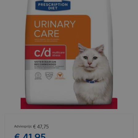
€
47
,
75
€
41
,
95