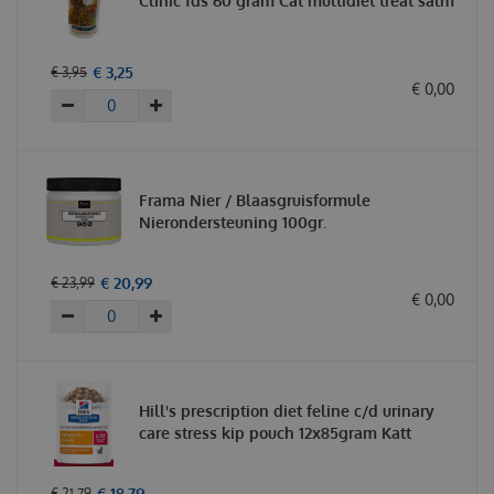
Clinic fds 60 gram Cat multidiet treat salm
€
3
,
25
€
3
,
95
€
0
,
00
Frama Nier / Blaasgruisformule
Nierondersteuning 100gr.
€
20
,
99
€
23
,
99
€
0
,
00
Hill's prescription diet feline c/d urinary
care stress kip pouch 12x85gram Katt
€
18
,
79
€
21
,
79