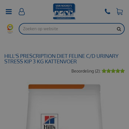
G
a
n
a
a
r
c
o
n
t
HILL'S PRESCRIPTION DIET FELINE C/D URINARY
e
STRESS KIP 3 KG KATTENVOER
n
Beoordeling (2):
t