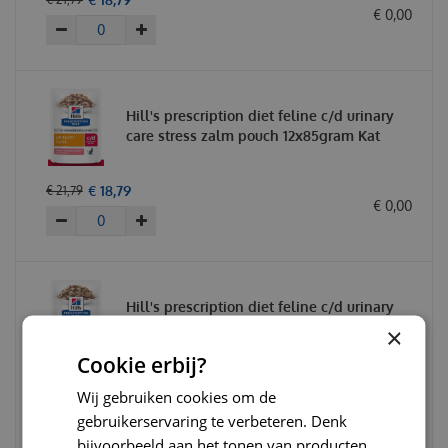
€
0
,
00
Hill's prescription diet feline c/d urinary
care stress zalm pouch 12x85gram Kat
€
18
,
79
€
21
,
79
€
0
,
00
Hill's prescription diet feline c/d urinary
care kip pouch 12x85 gram Kattenvoer
×
Cookie erbij?
€
17
,
95
€
21
,
50
Wij gebruiken cookies om de
€
0
,
00
gebruikerservaring te verbeteren. Denk
bijvoorbeeld aan het tonen van producten