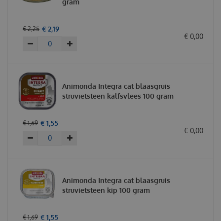
gram
€
2
,
19
€
2
,
25
€
0
,
00
Animonda Integra cat blaasgruis
struvietsteen kalfsvlees 100 gram
€
1
,
55
€
1
,
69
€
0
,
00
Animonda Integra cat blaasgruis
struvietsteen kip 100 gram
€
1
,
55
€
1
,
69