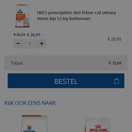
Hill's prescription diet feline c/d urinary
stress kip 1,5 kg Kattenvoer
€
26
,
95
€
30
,
25
€
26
,
95
Totaal
€
71
,
69
KIJK OOK EENS NAAR: