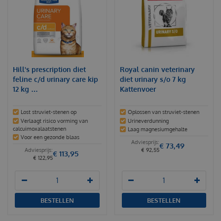
Hill's prescription diet
Royal canin veterinary
feline c/d urinary care kip
diet urinary s/o 7 kg
12 kg …
Kattenvoer
Lost struviet-stenen op
Oplossen van struviet-stenen
Verlaagt risico vorming van
Urineverdunning
calcuimoxalaatstenen
Laag magnesiumgehalte
Voor een gezonde blaas
€
73
,
49
€
92
,
55
€
113
,
95
€
122
,
95
BESTELLEN
BESTELLEN