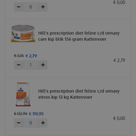
€
0
,
00
Hill's prescription diet feline c/d urinary
care kip blik 156 gram Kattenvoer
€
2
,
79
€
3
,
05
€
2
,
79
Hill's prescription diet feline c/d urinary
stress kip 12 kg Kattenvoer
€
119
,
95
€
132
,
95
€
0
,
00