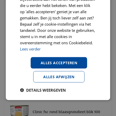
die u eerder hebt bekeken. Met een klik
op 'alles accepteren' geniet je van alle
Hill's prescription diet feline c/d urinary
gemakken. Ben jij toch liever zelf aan zet?
care zalm pouch 12x85 gram Kattenvoe
Bepaal zelf je cookie-instellingen via het
tandwiel. Door onze website te gebruiken,
€
17
,
95
€
21
,
50
stemt u in met alle cookies in
€
0
,
00
overeenstemming met ons Cookiebeleid.
Lees verder
Clinic fsc kip blaasgruisdieet blik 100
ALLES ACCEPTEREN
gram
ALLES AFWIJZEN
€
2
,
19
€
2
,
25
€
0
,
00
DETAILS WEERGEVEN
Clinic fsc rund blaasgruisdieet blik 100