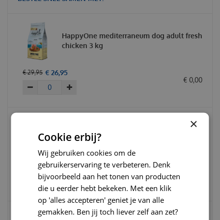
HappyOne mediterraneum dog adult fresh
chicken 3 kg
€
26
,
95
€
29
,
95
€
0
,
00
×
HappyOne mediterraneum dog snack
Cookie erbij?
chicken&Turkey 190 gram
Wij gebruiken cookies om de
gebruikerservaring te verbeteren. Denk
€
3
,
99
€
4
,
49
€
0
,
00
bijvoorbeeld aan het tonen van producten
die u eerder hebt bekeken. Met een klik
op 'alles accepteren' geniet je van alle
gemakken. Ben jij toch liever zelf aan zet?