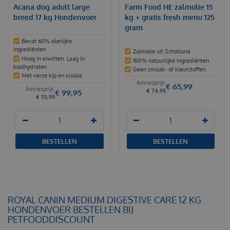
Acana dog adult large
Farm Food HE zalmolie 15
breed 17 kg Hondenvoer
kg + gratis fresh menu 125
gram
Bevat 60% dierlijke
ingrediënten
Zalmolie uit Schotland
Hoog in eiwitten. Laag in
100% natuurlijke ingrediënten
koolhydraten
Geen smaak- of kleurstoffen
Met verse kip en visolie
€
65
,
99
€
74
,
95
€
99
,
95
€
113
,
99
BESTELLEN
BESTELLEN
ROYAL CANIN MEDIUM DIGESTIVE CARE 12 KG
HONDENVOER BESTELLEN BIJ
PETFOODDISCOUNT