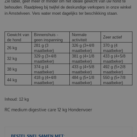
Zie tabel, geef meer of minder om het ideale gewicht van uw hond te
behouden. Raadpleeg bij twijfel de deskundige verkopers in onze winkel
in Amstelveen. Vers water moet dagelijks ter beschikking staan.
Gewicht van
Binnenshuis -
Normale
Zeer actief
de hond
geen inspanning
activiteit
281 g (3
326 g (3+4/8
370 g (4
26 kg
maatbeker)
maatbeker)
maatbeker)
329 g (3+4/8
381 g (4+1/8
433 g (4+5/8
32 kg
maatbeker)
maatbeker)
maatbeker)
374 g (4
433 g (4+5/8
492 g (5+2/8
38 kg
maatbeker)
maatbeker)
maatbeker)
418 g (4+4/8
484 g (5+1/8
550 g (5+7/8
44 kg
maatbeker)
maatbeker)
maatbeker)
Inhoud: 12 kg
RC medium digestive care 12 kg Hondenvoer
BESTEL SNEL SAMEN MET: