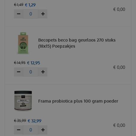
€
1
,
29
€
1
,
49
€
0
,
00
Becopets beco bag geurloos 270 stuks
(18x15) Poepzakjes
€
12
,
95
€
14
,
95
€
0
,
00
Frama probiotica plus 100 gram poeder
€
32
,
99
€
35
,
99
€
0
,
00