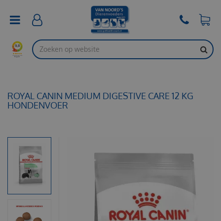
G
a
n
a
a
r
c
o
n
t
ROYAL CANIN MEDIUM DIGESTIVE CARE 12 KG
e
HONDENVOER
n
t