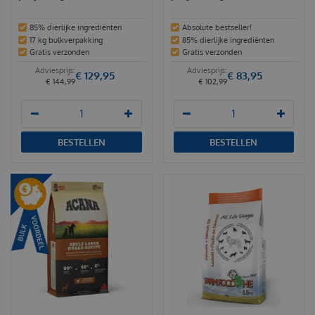
85% dierlijke ingrediënten
Absolute bestseller!
17 kg bulkverpakking
85% dierlijke ingrediënten
Gratis verzonden
Gratis verzonden
€
129
,
95
€
83
,
95
€
144
,
99
€
102
,
99
BESTELLEN
BESTELLEN