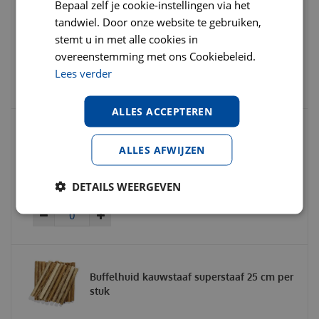
Bepaal zelf je cookie-instellingen via het
Frama BFP spijsvetering 60 capsules
tandwiel. Door onze website te gebruiken,
stemt u in met alle cookies in
overeenstemming met ons Cookiebeleid.
€
39
,
99
€
42
,
99
€
0
,
00
Lees verder
ALLES ACCEPTEREN
Iso-gel tegen darmklachten100 gram
ALLES AFWIJZEN
DETAILS WEERGEVEN
€
24
,
95
€
29
,
95
€
0
,
00
Buffelhuid kauwstaaf superstaaf 25 cm per
stuk