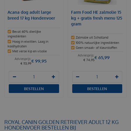
Acana dog adult large
Farm Food HE zalmolie 15
breed 17 kg Hondenvoer
kg + gratis fresh menu 125
gram
Bevat 60% dierlijke
ingrediënten
Zalmolie uit Schotland
Hoog in eiwitten. Laag in
100% natuurlijke ingrediënten
koolhydraten
Geen smaak- of kleurstoffen
Met verse kip en visolie
€
65
,
99
€
74
,
95
€
99
,
95
€
113
,
99
BESTELLEN
BESTELLEN
ROYAL CANIN GOLDEN RETRIEVER ADULT 12 KG
HONDENVOER BESTELLEN BIJ