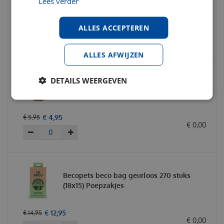
Lees verder
€
3
,
59
€
3
,
99
ALLES ACCEPTEREN
€
0
,
00
ALLES AFWIJZEN
DETAILS WEERGEVEN
Abby Nature donut buffelhuid met kip 14
cm
€
4
,
95
€
5
,
95
€
0
,
00
Becopets beco bag geurloos 270 stuks
(18x15) Poepzakjes
€
12
,
95
€
14
,
95
€
0
,
00