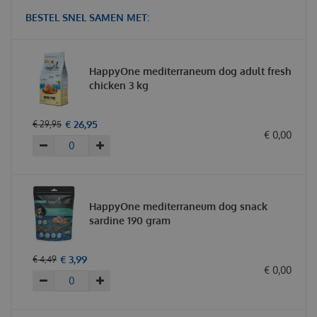
BESTEL SNEL SAMEN MET:
HappyOne mediterraneum dog adult fresh
chicken 3 kg
€
26
,
95
€
29
,
95
€
0
,
00
HappyOne mediterraneum dog snack
sardine 190 gram
€
3
,
99
€
4
,
49
€
0
,
00