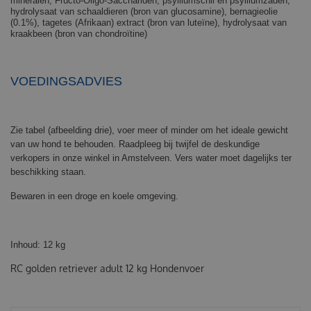
mineralen, Fructo-Oligo-Sacchariden, psylliumschil en psylliumzaden,
hydrolysaat van schaaldieren (bron van glucosamine), bernagieolie
(0.1%), tagetes (Afrikaan) extract (bron van luteïne), hydrolysaat van
kraakbeen (bron van chondroïtine)
VOEDINGSADVIES
Zie tabel (afbeelding drie), voer meer of minder om het ideale gewicht
van uw hond te behouden. Raadpleeg bij twijfel de deskundige
verkopers in onze winkel in Amstelveen. Vers water moet dagelijks ter
beschikking staan.
Bewaren in een droge en koele omgeving.
Inhoud: 12 kg
RC golden retriever adult 12 kg Hondenvoer