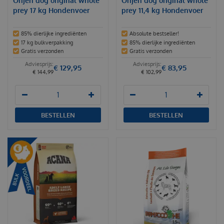
Orijen dog original whole
Orijen dog original whole
prey 17 kg Hondenvoer
prey 11,4 kg Hondenvoer
85% dierlijke ingrediënten
Absolute bestseller!
17 kg bulkverpakking
85% dierlijke ingrediënten
Gratis verzonden
Gratis verzonden
€
129
,
95
€
83
,
95
€
144
,
99
€
102
,
99
BESTELLEN
BESTELLEN