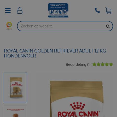
G
a
n
a
a
r
c
o
n
t
ROYAL CANIN GOLDEN RETRIEVER ADULT 12 KG
e
HONDENVOER
n
Beoordeling (1):
t