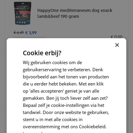
HappyOne mediterraneum dog snack
lamb&beef 190 gram
€
3
,
99
€
4
,
49
€
0
,
00
×
Cookie erbij?
Wij gebruiken cookies om de
Arden grange crunchy bites kip 225 gram
gebruikerservaring te verbeteren. Denk
Hondenkoekjes
bijvoorbeeld aan het tonen van producten
die u eerder hebt bekeken. Met een klik
€
4
,
89
€
5
,
39
op 'alles accepteren' geniet je van alle
€
0
,
00
gemakken. Ben jij toch liever zelf aan zet?
Bepaal zelf je cookie-instellingen via het
tandwiel. Door onze website te gebruiken,
stemt u in met alle cookies in
Abby Nature 100% puur bullepees 15 cm
overeenstemming met ons Cookiebeleid.
(per stuk)