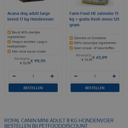
Acana dog adult large
Farm Food HE zalmolie 15
breed 17 kg Hondenvoer
kg + gratis fresh menu 125
gram
Bevat 60% dierlijke
ingrediënten
Zalmolie uit Schotland
Hoog in eiwitten. Laag in
100% natuurlijke ingrediënten
koolhydraten
Geen smaak- of kleurstoffen
Met verse kip en visolie
€
65
,
99
€
74
,
95
€
99
,
95
€
113
,
99
BESTELLEN
BESTELLEN
ROYAL CANIN MINI ADULT 8 KG HONDENVOER
BESTELLEN BIJ PETFOODDISCOUNT