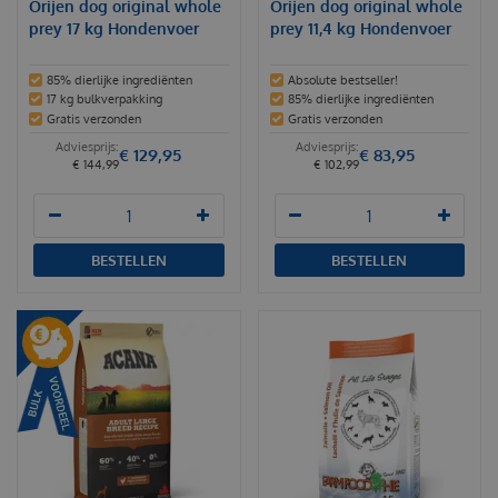
Orijen dog original whole
Orijen dog original whole
prey 17 kg Hondenvoer
prey 11,4 kg Hondenvoer
85% dierlijke ingrediënten
Absolute bestseller!
17 kg bulkverpakking
85% dierlijke ingrediënten
Gratis verzonden
Gratis verzonden
€
129
,
95
€
83
,
95
€
144
,
99
€
102
,
99
BESTELLEN
BESTELLEN