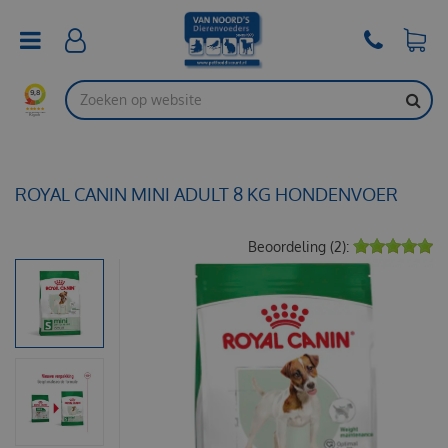
G
a
n
a
a
r
c
o
n
t
ROYAL CANIN MINI ADULT 8 KG HONDENVOER
e
n
Beoordeling (2):
t