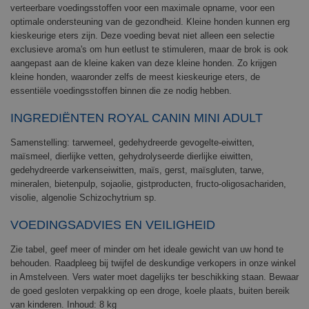
verteerbare voedingsstoffen voor een maximale opname, voor een
optimale ondersteuning van de gezondheid. Kleine honden kunnen erg
kieskeurige eters zijn. Deze voeding bevat niet alleen een selectie
exclusieve aroma's om hun eetlust te stimuleren, maar de brok is ook
aangepast aan de kleine kaken van deze kleine honden. Zo krijgen
kleine honden, waaronder zelfs de meest kieskeurige eters, de
essentiële voedingsstoffen binnen die ze nodig hebben.
INGREDIËNTEN ROYAL CANIN MINI ADULT
Samenstelling: tarwemeel, gedehydreerde gevogelte-eiwitten,
maïsmeel, dierlijke vetten, gehydrolyseerde dierlijke eiwitten,
gedehydreerde varkenseiwitten, maïs, gerst, maïsgluten, tarwe,
mineralen, bietenpulp, sojaolie, gistproducten, fructo-oligosachariden,
visolie, algenolie Schizochytrium sp.
VOEDINGSADVIES EN VEILIGHEID
Zie tabel, geef meer of minder om het ideale gewicht van uw hond te
behouden. Raadpleeg bij twijfel de deskundige verkopers in onze winkel
in Amstelveen. Vers water moet dagelijks ter beschikking staan. Bewaar
de goed gesloten verpakking op een droge, koele plaats, buiten bereik
van kinderen. Inhoud: 8 kg