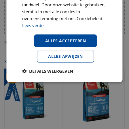
tandwiel. Door onze website te gebruiken,
stemt u in met alle cookies in
136 g (1
158 g (1
179 g (1
overeenstemming met ons Cookiebeleid.
10
maatbeker+
maatbeker +
maatbeker +
Lees verder
3/8 maatbeker)
5/8 maatbeker)
7/8 maatbeker)
ALLES ACCEPTEREN
Royal Canin mini adult 8 kg Hondenvoer
ALLES AFWIJZEN
KIJK OOK EENS NAAR:
DETAILS WEERGEVEN