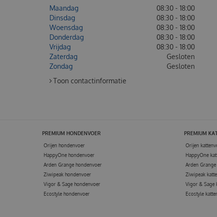
Maandag
08:30 - 18:00
Dinsdag
08:30 - 18:00
Woensdag
08:30 - 18:00
Donderdag
08:30 - 18:00
Vrijdag
08:30 - 18:00
Zaterdag
Gesloten
Zondag
Gesloten
Toon contactinformatie
PREMIUM HONDENVOER
PREMIUM KA
Orijen hondenvoer
Orijen kattenv
HappyOne hondenvoer
HappyOne kat
Arden Grange hondenvoer
Arden Grange 
Ziwipeak hondenvoer
Ziwipeak katt
Vigor & Sage hondenvoer
Vigor & Sage 
Ecostyle hondenvoer
Ecostyle katte