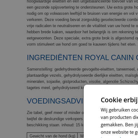
hoogwaardige eiwitten en een uitgebalanceerde toevoer van v
een gezonde spijsvertering te ondersteunen. Uw extra grote ho
nodig om op volwassen leeftijd te bruisen van energie en vol vi
verkeren. Deze voeding bevat zorgvuldig geselecteerde combin
vrije radicalen te neutraliseren en de vitaliteit van uw hond t
hebben brede kaken, waardoor het belangrijk is om rekening 
eetgewoonten. Deze speciale, extra grote brok is afgestemd 
vorm stimuleert uw hond om goed te kauwen tijdens het eten.
INGREDIËNTEN ROYAL CANIN 
Samenstelling: gedehydreerde gevogelte-eiwitten, tarwemeel, d
plantaardige vezels, gehydrolyseerde dierlijke eiwitten, maïsgl
mineralen, sojaolie, gistproducten, visolie, algenolie Schizoch
tagetes meel, gehydrolyseerd kraakbeen (bron van chondroïtin
Cookie erbij
VOEDINGSADVIES EN VEILIGH
Wij gebruiken co
Zie tabel, geef meer of minder om het ideale gewicht van uw 
van producten die
twijfel de deskundige verkopers in onze winkel in Amstelveen.
gemakken. Ben jij 
beschikking staan. inhoud: 15 kg + 3 kg gratis
onze website te g
Gewicht van de hond (kg)
Weinig actief
Normaal actief