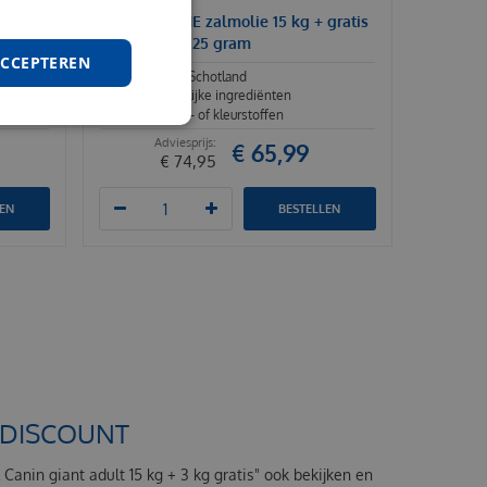
7 kg
Farm Food HE zalmolie 15 kg + gratis
fresh menu 125 gram
ACCEPTEREN
Zalmolie uit Schotland
ten
100% natuurlijke ingrediënten
Geen smaak- of kleurstoffen
€
65
,
99
€
74
,
95
LEN
BESTELLEN
ODDISCOUNT
 Canin giant adult 15 kg + 3 kg gratis" ook bekijken en