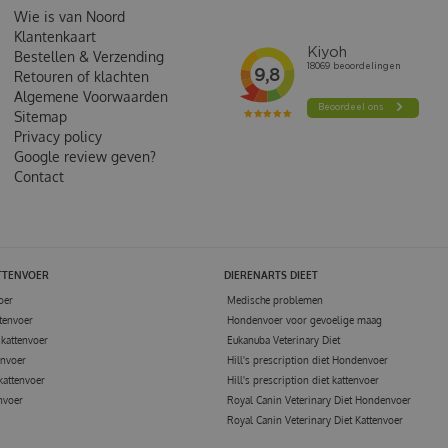
Wie is van Noord
Klantenkaart
Bestellen & Verzending
Retouren of klachten
Algemene Voorwaarden
Sitemap
Privacy policy
Google review geven?
Contact
TTENVOER
DIERENARTS DIEET
oer
Medische problemen
tenvoer
Hondenvoer voor gevoelige maag
kattenvoer
Eukanuba Veterinary Diet
envoer
Hill's prescription diet Hondenvoer
kattenvoer
Hill's prescription diet kattenvoer
nvoer
Royal Canin Veterinary Diet Hondenvoer
Royal Canin Veterinary Diet Kattenvoer