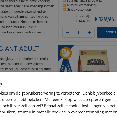
85% dierlijke ingrediënten
oedingsvezels helpt deze voeding
17 kg bulkverpakking
nd heeft specifieke voedingsstoffen
Gratis verzonden
taliteit in goede gezondheid te
atie van vitaminen. Zo helpt ze
€
129
,
95
€
144
,
99
e ondersteunen. Heel grote honden
te houden met hun unieke
op de kaken van uw hond en zijn
BESTEL
GIANT ADULT
ierlijke vetten, maïsmeel, maïs,
uten, bietenpulp, tarwegluten,
ytrium sp., glucosamine uit gisting,
e)
?
EID
okies om de gebruikerservaring te verbeteren. Denk bijvoorbeeld
hond te behouden. Raadpleeg bij
 u eerder hebt bekeken. Met een klik op 'alles accepteren' geniet 
 Vers water moet dagelijks ter
toch liever zelf aan zet? Bepaal zelf je cookie-instellingen via he
ebruiken, stemt u in met alle cookies in overeenstemming met on
Zeer actief