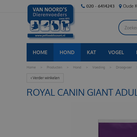
Ga
020 - 6414243
Oude K
naar
content
HOME
HOND
KAT
VOGEL
Home
>
Producten
>
Hond
>
Voeding
>
Droogvoer
Verder winkelen
ROYAL CANIN GIANT ADULT