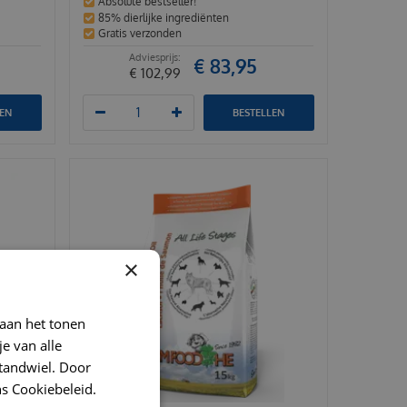
Absolute bestseller!
85% dierlijke ingrediënten
Gratis verzonden
€
83
,
95
€
102
,
99
LEN
BESTELLEN
×
 aan het tonen
je van alle
t tandwiel. Door
s Cookiebeleid.