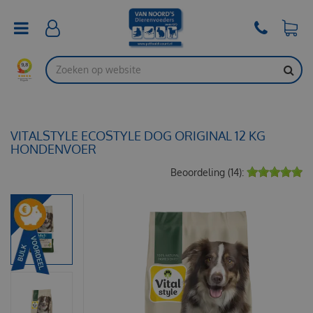
G
a
n
a
a
r
c
o
n
t
VITALSTYLE ECOSTYLE DOG ORIGINAL 12 KG
e
HONDENVOER
n
Beoordeling (14):
t