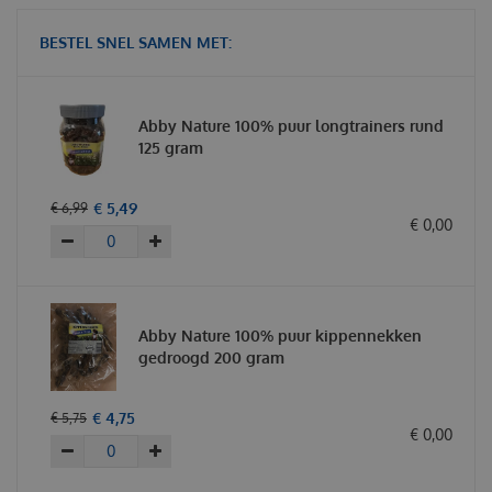
BESTEL SNEL SAMEN MET:
Abby Nature 100% puur longtrainers rund
125 gram
€
5
,
49
€
6
,
99
€
0
,
00
Abby Nature 100% puur kippennekken
gedroogd 200 gram
€
4
,
75
€
5
,
75
€
0
,
00