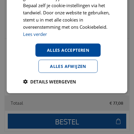
27-09-2026
Bepaal zelf je cookie-instellingen via het
tandwiel. Door onze website te gebruiken,
€
16
,
95
€
24
,
99
stemt u in met alle cookies in
€
16
,
95
overeenstemming met ons Cookiebeleid.
Lees verder
ALLES ACCEPTEREN
Vitalstyle Ecostyle blik adult lam 400gr.
Hondenvoer
ALLES AFWIJZEN
€
3
,
59
€
4
,
29
€
3
,
59
DETAILS WEERGEVEN
Totaal
€
77
,
08