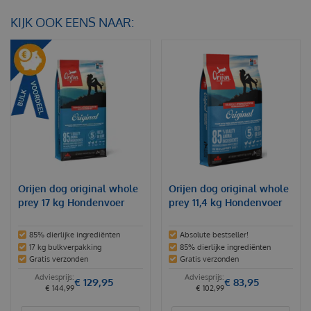
KIJK OOK EENS NAAR:
Orijen dog original whole
Orijen dog original whole
prey 17 kg Hondenvoer
prey 11,4 kg Hondenvoer
85% dierlijke ingrediënten
Absolute bestseller!
17 kg bulkverpakking
85% dierlijke ingrediënten
Gratis verzonden
Gratis verzonden
€
129
,
95
€
83
,
95
€
144
,
99
€
102
,
99