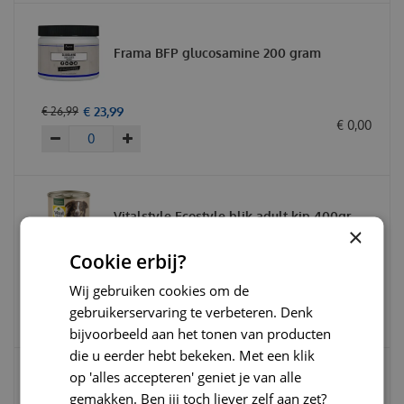
Frama BFP glucosamine 200 gram
€
23
,
99
€
26
,
99
€
0
,
00
Vitalstyle Ecostyle blik adult kip 400gr.
×
Hondenvoer
Cookie erbij?
€
3
,
59
€
4
,
29
Wij gebruiken cookies om de
€
3
,
59
gebruikerservaring te verbeteren. Denk
bijvoorbeeld aan het tonen van producten
die u eerder hebt bekeken. Met een klik
op 'alles accepteren' geniet je van alle
Vitalstyle dog adult original 3kg SALE! t.h.t
gemakken. Ben jij toch liever zelf aan zet?