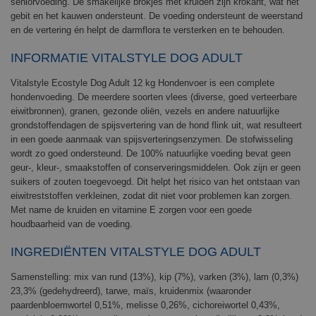
seniorvoeding. De smakelijke brokjes met kruiden zijn krokant, wat het
gebit en het kauwen ondersteunt. De voeding ondersteunt de weerstand
en de vertering én helpt de darmflora te versterken en te behouden.
INFORMATIE VITALSTYLE DOG ADULT
Vitalstyle Ecostyle Dog Adult 12 kg Hondenvoer is een complete
hondenvoeding. De meerdere soorten vlees (diverse, goed verteerbare
eiwitbronnen), granen, gezonde oliën, vezels en andere natuurlijke
grondstoffendagen de spijsvertering van de hond flink uit, wat resulteert
in een goede aanmaak van spijsverteringsenzymen. De stofwisseling
wordt zo goed ondersteund. De 100% natuurlijke voeding bevat geen
geur-, kleur-, smaakstoffen of conserveringsmiddelen. Ook zijn er geen
suikers of zouten toegevoegd. Dit helpt het risico van het ontstaan van
eiwitreststoffen verkleinen, zodat dit niet voor problemen kan zorgen.
Met name de kruiden en vitamine E zorgen voor een goede
houdbaarheid van de voeding.
INGREDIËNTEN VITALSTYLE DOG ADULT
Samenstelling: mix van rund (13%), kip (7%), varken (3%), lam (0,3%)
23,3% (gedehydreerd), tarwe, maïs, kruidenmix (waaronder
paardenbloemwortel 0,51%, melisse 0,26%, cichoreiwortel 0,43%,