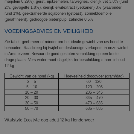
marjolein 0,29%), gerst, rijstzemelen, tarwegries, dierlijk vet 3,8% (rund
2%, gevogelte 1,8%), dierlijk eiwitextract (vetkanen) 3% (waaronder
rund 1%), geëxtraheerde sojabonen (getoast), zonnebloemolie
(geraffineerd), gedroogde bietenpulp, zalmolie 0,5%
VOEDINGSADVIES EN VEILIGHEID
Zie tabel, geef meer of minder om het ideale gewicht van uw hond te
behouden. Raadpleeg bij twijfel de deskundige verkopers in onze winkel
in Amstelveen. Bewaar de goed gesloten verpakking op een koele,
droge plaats. Vers water moet dagelijks ter beschikking staan. inhoud:
12 kg
Gewicht van de hond (kg)
Hoeveelheid droogvoer (gram/dag)
2 – 5
60 – 120
5 – 10
120 – 205
10 – 20
205 – 345
20 – 30
345 – 470
30 – 50
470 – 685
50 – 70
685 – 885
Vitalstyle Ecostyle dog adult 12 kg Hondenvoer