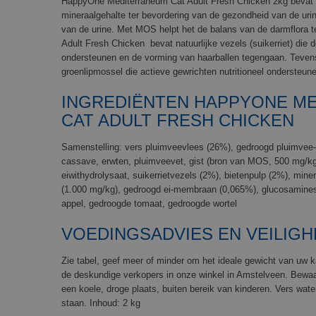
HappyOne Mediterraneum Cat Adult Fresh Chicken 2kg bevat 
mineraalgehalte ter bevordering van de gezondheid van de ur
van de urine. Met MOS helpt het de balans van de darmflora 
Adult Fresh Chicken bevat natuurlijke vezels (suikerriet) di
ondersteunen en de vorming van haarballen tegengaan. Teven
groenlipmossel die actieve gewrichten nutritioneel ondersteun
INGREDIËNTEN HAPPYONE M
CAT ADULT FRESH CHICKEN
Samenstelling: vers pluimveevlees (26%), gedroogd pluimvee-e
cassave, erwten, pluimveevet, gist (bron van MOS, 500 mg/kg)
eiwithydrolysaat, suikerrietvezels (2%), bietenpulp (2%), minera
(1.000 mg/kg), gedroogd ei-membraan (0,065%), glucosamines
appel, gedroogde tomaat, gedroogde wortel
VOEDINGSADVIES EN VEILIGH
Zie tabel, geef meer of minder om het ideale gewicht van uw ka
de deskundige verkopers in onze winkel in Amstelveen. Bewaa
een koele, droge plaats, buiten bereik van kinderen. Vers wate
staan. Inhoud: 2 kg