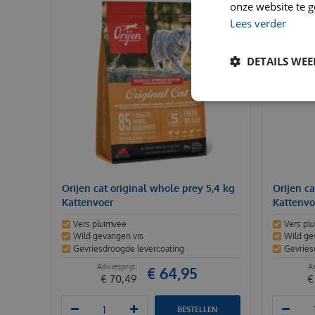
onze website te g
Lees verder
DETAILS WE
Orijen cat original whole prey 5,4 kg
Orijen ca
Kattenvoer
Kattenvo
Vers pluimvee
Vers pl
Wild gevangen vis
Wild ge
Gevriesdroogde levercoating
Gevries
€
64
,
95
€
70
,
49
€
BESTELLEN