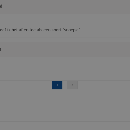
h)
eef ik het af en toe als een soort “snoepje”
)
1
2