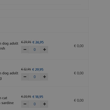
€
26
,
95
€
29
,
95
 dog adult
€
0
,
00
esh
€
29
,
95
€
32
,
95
 dog adult
€
0
,
00
g
€
18
,
95
€
20
,
95
 cat
€
0
,
00
h sardine