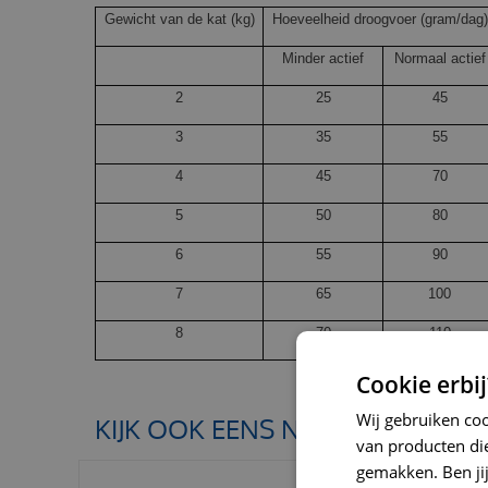
Gewicht van de kat (kg)
Hoeveelheid droogvoer (gram/dag)
Minder actief
Normaal actief
2
25
45
3
35
55
4
45
70
5
50
80
6
55
90
7
65
100
8
70
110
Cookie erbij
Wij gebruiken co
KIJK OOK EENS NAAR:
van producten die
gemakken. Ben jij 