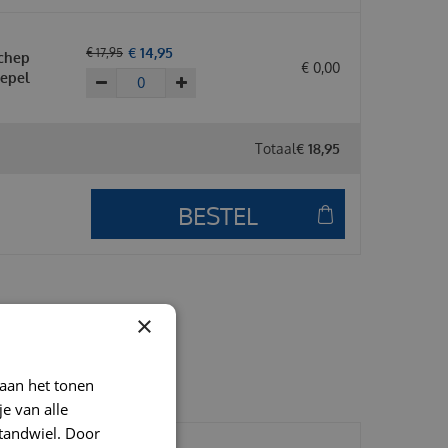
€
14
,
95
€
17
,
95
chep
€
0
,
00
lepel
Totaal
€
18
,
95
×
 aan het tonen
je van alle
t tandwiel. Door