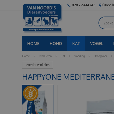
Ga
020 - 6414243
Oude K
naar
content
HOME
HOND
KAT
VOGEL
Home
>
Producten
>
Kat
>
Voeding
>
Droogvoer
>
Verder winkelen
HAPPYONE MEDITERRANE