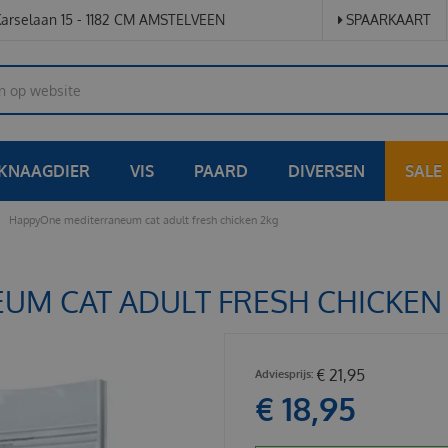
arselaan 15 - 1182 CM AMSTELVEEN
SPAARKAART
KNAAGDIER
VIS
PAARD
DIVERSEN
SALE
HappyOne mediterraneum cat adult fresh chicken 2kg
UM CAT ADULT FRESH CHICKEN
€
21
,
95
€
18
,
95