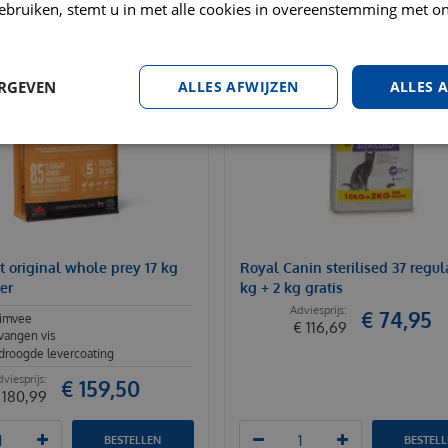
ebruiken, stemt u in met alle cookies in overeenstemming met on
ERGEVEN
ALLES AFWIJZEN
ALLES 
t original whole prey 17 kg
Royal Canin sterilised 37 regul
er
kg + 2 kg gratis
€
74
,
95
uimvee
€
116
,
69
vangen vis
droogde levercoating
€
159
,
50
180
,
99
BESTELLEN
BESTEL