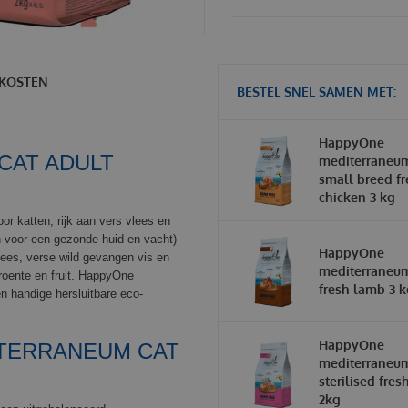
KOSTEN
BESTEL SNEL SAMEN MET:
HappyOne
CAT ADULT
mediterraneum
small breed fr
chicken 3 kg
r katten, rijk aan vers vlees en
en voor een gezonde huid en vacht)
HappyOne
lees, verse wild gevangen vis en
mediterraneum
groente en fruit. HappyOne
fresh lamb 3 k
n handige hersluitbare eco-
HappyOne
ITERRANEUM CAT
mediterraneum
sterilised fres
2kg