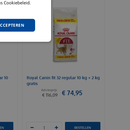
s Cookiebeleid.
ACCEPTEREN
ar 10
Royal Canin fit 32 regular 10 kg + 2 kg
gratis
€
74
,
95
€
116
,
09
LEN
BESTELLEN