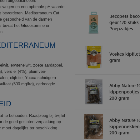
een uitgebalanceerd
inewegen en een optimale pH-waarde
te bevorderen. Mediterraneum Cat
Becopets beco
e de gezondheid van de darmen
geur 120 stuks 
s bevat het Glucosamine en
Poepzakjes
en.
EDITERRANEUM
Voskes kipfile
gram
iwit, erwteneiwit, zoete aardappel,
, vers ei (4%), pluimvee-
len, olijfolie, Yucca schidigera
ulfaat (500 mg/kg), gedroogde
Abby Nature 1
kippenpootjes
200 gram
EID
t te behouden. Raadpleeg bij twijfel
Abby Nature 1
r de goed gesloten verpakking op
kippennekken
r moet dagelijks ter beschikking
200 gram