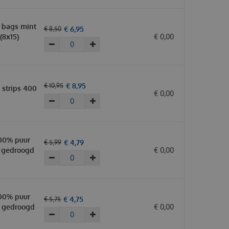
 bags mint
€
6
,
95
€
8
,
50
(8x15)
€
0
,
00
€
8
,
95
€
10
,
95
t strips 400
€
0
,
00
00% puur
€
4
,
79
€
5
,
99
 gedroogd
€
0
,
00
00% puur
€
4
,
75
€
5
,
75
 gedroogd
€
0
,
00